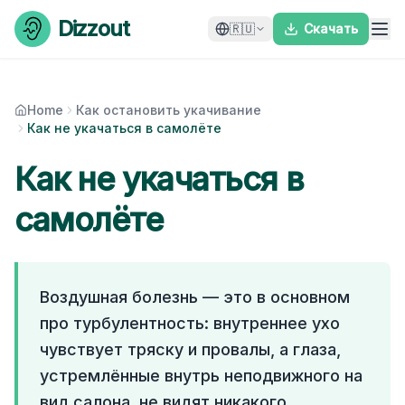
Skip to content
Dizzout
🇷🇺
Скачать
Home
Как остановить укачивание
Как не укачаться в самолёте
Как не укачаться в
самолёте
Воздушная болезнь — это в основном
про турбулентность: внутреннее ухо
чувствует тряску и провалы, а глаза,
устремлённые внутрь неподвижного на
вид салона, не видят никакого