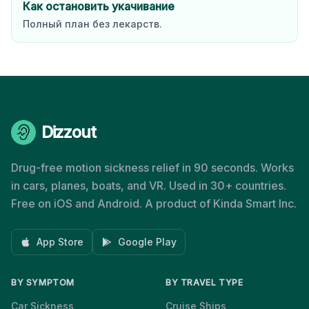
Как остановить укачивание
Полный план без лекарств.
Dizzout
Drug-free motion sickness relief in 90 seconds. Works
in cars, planes, boats, and VR. Used in 30+ countries.
Free on iOS and Android. A product of Kinda Smart Inc.
App Store
Google Play
BY SYMPTOM
BY TRAVEL TYPE
Car Sickness
Cruise Ships