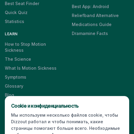
Best Seat Finder
Best App: Android
Quick Quiz
Reliefband Alternative
Statistics
Medications Guide
Dramamine Facts
LEARN
How to Stop Motion
Sickness
The Science
What Is Motion Sickness
Symptoms
Glossary
Blog
Videos
Cookie и конфиденциальность
Мы используем несколько файлов cookie, чтобы
Dizzout работал и чтобы понимать, какие
страницы помогают больше всего. Необходимые
Press & Media Kit
·
Contact
·
Privacy
·
Partners
·
For Business
·