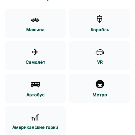
🚗
🚢
Машина
Корабль
✈️
🥽
Самолёт
VR
🚌
🚇
Автобус
Метро
🎢
Американские горки