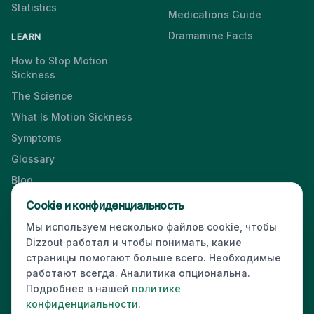
Statistics
Medications Guide
Dramamine Facts
LEARN
How to Stop Motion
Sickness
The Science
What Is Motion Sickness
Symptoms
Glossary
Blog
Videos
Cookie и конфиденциальность
Мы используем несколько файлов cookie, чтобы
Dizzout работал и чтобы понимать, какие
страницы помогают больше всего. Необходимые
Press & Media Kit
·
Contact
·
Privacy
·
Partners
·
For Business
·
работают всегда. Аналитика опциональна.
Site Index
Подробнее в нашей
политике
© 2026 Dizzout. All rights reserved.
конфиденциальности
.