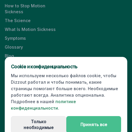
How to Stop Motion
Sickness
The Science
What Is Motion Sickness
Symptoms
Glossary
Blog
Videos
Cookie и конфиденциальность
Мы используем несколько файлов cookie, чтобы
Dizzout работал и чтобы понимать, какие
страницы помогают больше всего. Необходимые
Press & Media Kit
·
Contact
·
Privacy
·
Partners
·
For Business
·
работают всегда. Аналитика опциональна.
Site Index
Подробнее в нашей
политике
© 2026 Dizzout. All rights reserved.
конфиденциальности
.
Kinda Smart Inc.
16192 Coastal Highway
,
Lewes
,
Delaware
19958
,
USA
Только
·
hello@dizzout.com
Принять все
необходимые