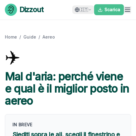
Skip to content
Dizzout
🇮🇹
Scarica
Home
/
Guide
/
Aereo
✈️
Mal d'aria: perché viene
e qual è il miglior posto in
aereo
IN BREVE
Siediti sopra le ali, scegli il finestrino e