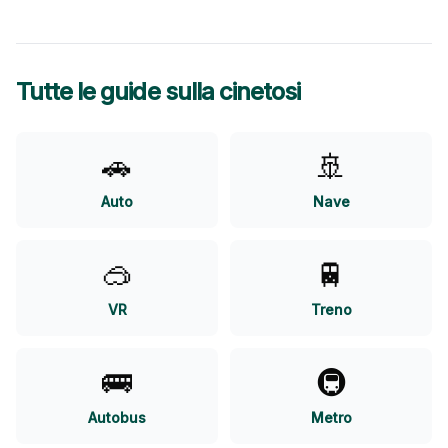
Tutte le guide sulla cinetosi
🚗
🚢
Auto
Nave
🥽
🚆
VR
Treno
🚌
🚇
Autobus
Metro