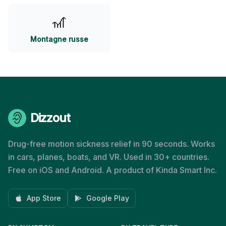
🎢
Montagne russe
Dizzout
Drug-free motion sickness relief in 90 seconds. Works
in cars, planes, boats, and VR. Used in 30+ countries.
Free on iOS and Android. A product of Kinda Smart Inc.
App Store
Google Play