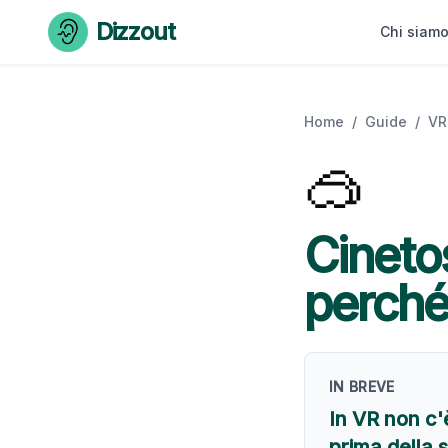
Skip to content
Dizzout
Chi siam
Home
/
Guide
/
VR
🥽
Cineto
perché
IN BREVE
In VR non c'
prima della 