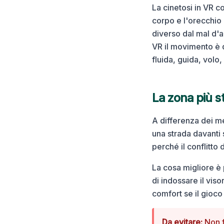
La cinetosi in VR c
corpo e l'orecchio
diverso dal mal d'a
VR il movimento è q
fluida, guida, volo
La zona più st
A differenza dei me
una strada davanti 
perché il conflitto
La cosa migliore è
di indossare il viso
comfort se il gioco 
Da evitare:
Non f