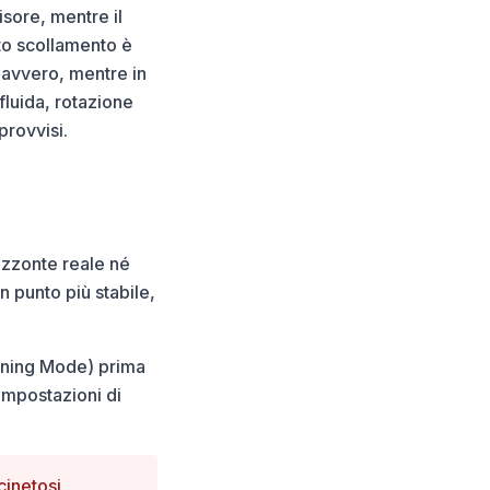
sore, mentre il
to scollamento è
 davvero, mentre in
fluida, rotazione
provvisi.
izzonte reale né
n punto più stabile,
ioning Mode) prima
 impostazioni di
cinetosi