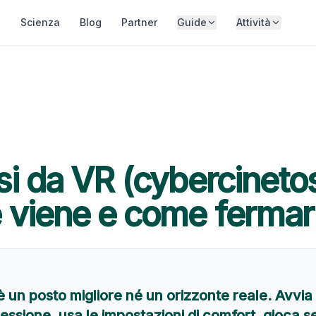
o
Scienza
Blog
Partner
Guide
Attività
si da VR (cybercinetos
 viene e come fermar
è un posto migliore né un orizzonte reale. Avvia
sessione, usa le impostazioni di comfort, gioca s