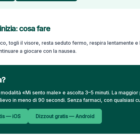
inizia: cosa fare
oco, togli il visore, resta seduto fermo, respira lentamente e 
ntinuare a giocare con la nausea.
a?
n modalità «Mi sento male» e ascolta 3–5 minuti. La maggior 
llievo in meno di 90 secondi. Senza farmaci, con qualsiasi cu
tis — iOS
Dizzout gratis — Android