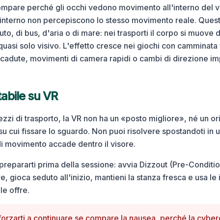
ompare perché gli occhi vedono movimento all'interno del vi
 interno non percepiscono lo stesso movimento reale. Ques
uto, di bus, d'aria o di mare: nei trasporti il corpo si muove
uasi solo visivo. L'effetto cresce nei giochi con camminata 
, cadute, movimenti di camera rapidi o cambi di direzione im
abile su
VR
zzi di trasporto, la VR non ha un «posto migliore», né un or
su cui fissare lo sguardo. Non puoi risolvere spostandoti in u
 di movimento accade dentro il visore.
 prepararti prima della sessione: avvia Dizzout (Pre-Condit
re, gioca seduto all'inizio, mantieni la stanza fresca e usa le
le offre.
orzarti a continuare se compare la nausea, perché la cyber