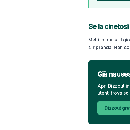
Se la cinetosi 
Metti in pausa il gi
si riprenda. Non co
Già nause
Apri Dizzout i
utenti trova so
Dizzout gra