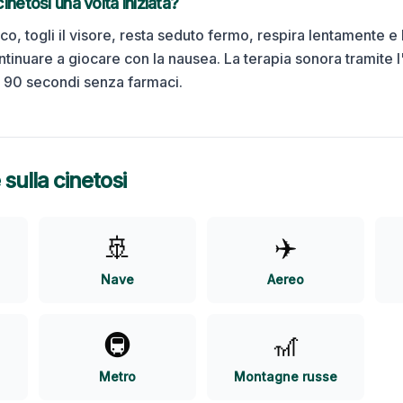
netosi una volta iniziata?
oco, togli il visore, resta seduto fermo, respira lentamente e 
ntinuare a giocare con la nausea.
La terapia sonora tramite 
i 90 secondi senza farmaci.
 sulla cinetosi
🚢
✈️
Nave
Aereo
🚇
🎢
Metro
Montagne russe