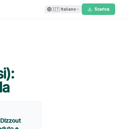
🇮🇹
Italiano
Scarica
i):
la
 Dizzout
eduto e