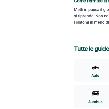
Come fermare la ci
Metti in pausa il gi
si riprenda. Non co
i sintomi in meno d
Tutte le guide
🚗
Auto
🚌
Autobus