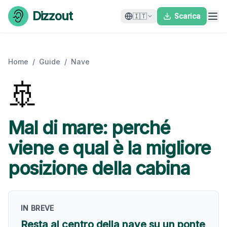
Skip to content
Dizzout
🇮🇹
Scarica
Home
/
Guide
/
Nave
🚢
Mal di mare: perché
viene e qual è la migliore
posizione della cabina
IN BREVE
Resta al centro della nave su un ponte