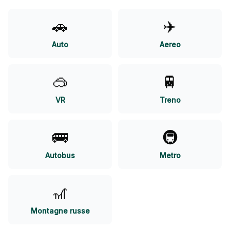
🚗
✈️
Auto
Aereo
🥽
🚆
VR
Treno
🚌
🚇
Autobus
Metro
🎢
Montagne russe