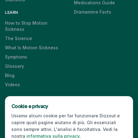
Medications Guide
Dramamine Facts
LEARN
How to Stop Motion
Sickness
The Science
What Is Motion Sickness
Symptoms
Glossary
Blog
Videos
Cookie e privacy
Press & Media Kit
·
Contact
·
Privacy
·
Partners
·
For Business
·
Usiamo alcuni cookie per far funzionare Dizzout e
Site Index
capire quali pagine aiutano di più. Gli essenziali
© 2026 Dizzout. All rights reserved.
sono sempre attivi. L'analisi è facoltativa. Vedi la
nostra
informativa sulla privacy
.