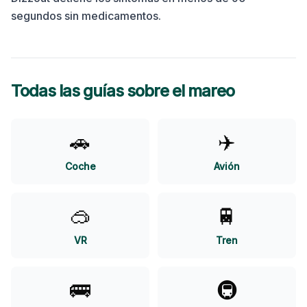
segundos sin medicamentos.
Todas las guías sobre el mareo
🚗
✈️
Coche
Avión
🥽
🚆
VR
Tren
🚌
🚇