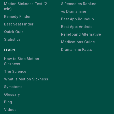
Motion Sickness Test (2
8 Remedies Ranked
min)
vs Dramamine
Remedy Finder
Best App Roundup
Best Seat Finder
Best App: Android
Quick Quiz
Reliefband Alternative
Statistics
Medications Guide
Dramamine Facts
LEARN
How to Stop Motion
Sickness
The Science
What Is Motion Sickness
Symptoms
Glossary
Blog
Videos