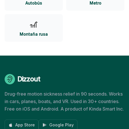
Autobús
Metro
🎢
Montaña rusa
Dizzout
Drug-free motion sickness relief in 90 seconds. Works
in cars, planes, boats, and VR. Used in 30+ countries.
Free on iOS and Android. A product of Kinda Smart Inc.
App Store
Google Play