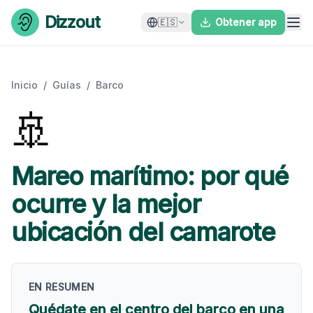
Skip to content
Dizzout
🇪🇸
Obtener app
Inicio
/
Guías
/
Barco
🚢
Mareo marítimo: por qué
ocurre y la mejor
ubicación del camarote
EN RESUMEN
Quédate en el centro del barco en una