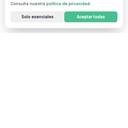
Consulta nuestra
política de privacidad
.
Solo esenciales
Aceptar todas
Dizzout
Drug-free motion sickness relief in 90 seconds. Works
in cars, planes, boats, and VR. Used in 30+ countries.
Free on iOS and Android. A product of Kinda Smart Inc.
App Store
Google Play