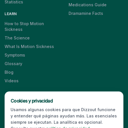
Statistics
Medications Guide
Dramamine Facts
LEARN
How to Stop Motion
Sickness
The Science
What Is Motion Sickness
Symptoms
Glossary
Blog
Videos
Cookies y privacidad
Press & Media Kit
·
Contact
·
Privacy
·
Partners
·
For Business
·
Usamos algunas cookies para que Dizzout funcione
Site Index
y entender qué páginas ayudan más. Las esenciales
© 2026 Dizzout. All rights reserved.
siempre se ejecutan. La analítica es opcional.