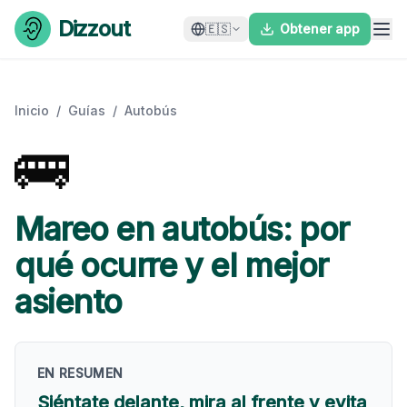
Skip to content
Dizzout
🇪🇸
Obtener app
Inicio
/
Guías
/
Autobús
🚌
Mareo en autobús: por
qué ocurre y el mejor
asiento
EN RESUMEN
Siéntate delante, mira al frente y evita