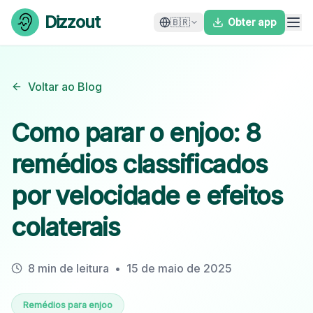
Skip to content
Dizzout
🇧🇷
Obter app
Voltar ao Blog
Como parar o enjoo: 8
remédios classificados
por velocidade e efeitos
colaterais
8 min de leitura
•
15 de maio de 2025
Remédios para enjoo