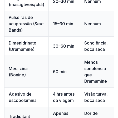
20–30 min
Nenhum
(mastigáveis/chá)
Pulseiras de
acupressão (Sea-
15–30 min
Nenhum
Bands)
Dimenidrinato
Sonolência,
30–60 min
(Dramamine)
boca seca
Menos
Meclizina
sonolência
60 min
(Bonine)
que
Dramamine
Adesivo de
4 hrs antes
Visão turva,
escopolamina
da viagem
boca seca
Apenas
Dor de
Tradipitant