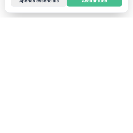
Apenas essenciais
Aceitar tudo
Dizzout
Drug-free motion sickness relief in 90 seconds. Works
in cars, planes, boats, and VR. Used in 30+ countries.
Free on iOS and Android. A product of Kinda Smart Inc.
App Store
Google Play
BY SYMPTOM
BY TRAVEL TYPE