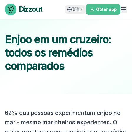
Skip to content
Dizzout
🇧🇷
Obter app
Enjoo em um cruzeiro:
todos os remédios
comparados
62% das pessoas experimentam enjoo no
mar - mesmo marinheiros experientes. O
maior problema com a maioria dos remédios