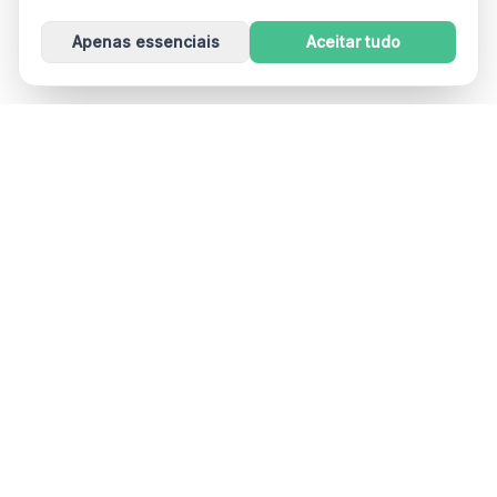
Apenas essenciais
Aceitar tudo
Dizzout
Drug-free motion sickness relief in 90 seconds. Works
in cars, planes, boats, and VR. Used in 30+ countries.
Free on iOS and Android. A product of Kinda Smart Inc.
App Store
Google Play