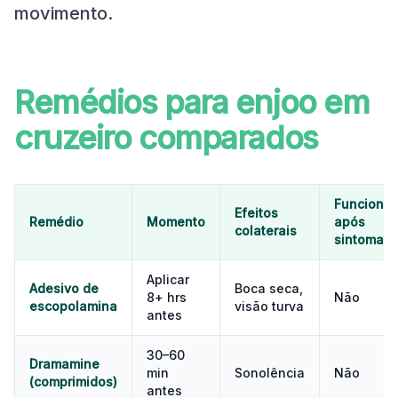
movimento.
Remédios para enjoo em
cruzeiro comparados
Funciona
Efeitos
Remédio
Momento
após
colaterais
sintomas
Aplicar
Adesivo de
Boca seca,
8+ hrs
Não
escopolamina
visão turva
antes
30–60
Dramamine
min
Sonolência
Não
(comprimidos)
antes