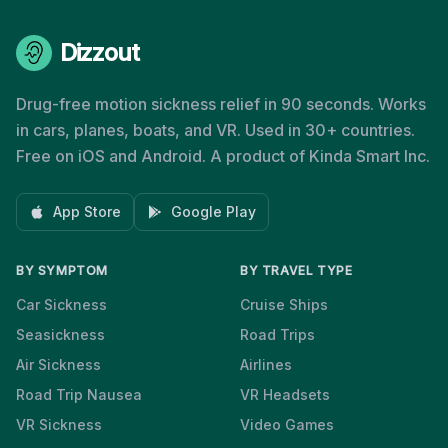
Dizzout
Drug-free motion sickness relief in 90 seconds. Works
in cars, planes, boats, and VR. Used in 30+ countries.
Free on iOS and Android. A product of Kinda Smart Inc.
App Store
Google Play
BY SYMPTOM
BY TRAVEL TYPE
Car Sickness
Cruise Ships
Seasickness
Road Trips
Air Sickness
Airlines
Road Trip Nausea
VR Headsets
VR Sickness
Video Games