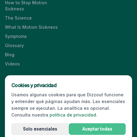
How to Stop Motion
Sickness
The Science
What Is Motion Sickness
Symptoms
Glossary
Blog
Videos
Cookies y privacidad
Press & Media Kit
·
Contact
·
Privacy
·
Partners
·
For Business
·
Usamos algunas cookies para que Dizzout funcione
Site Index
y entender qué páginas ayudan más. Las esenciales
© 2026 Dizzout. All rights reserved.
siempre se ejecutan. La analítica es opcional.
Consulta nuestra
política de privacidad
.
Kinda Smart Inc.
16192 Coastal Highway
,
Lewes
,
Delaware
19958
,
USA
·
hello@dizzout.com
Solo esenciales
Aceptar todas