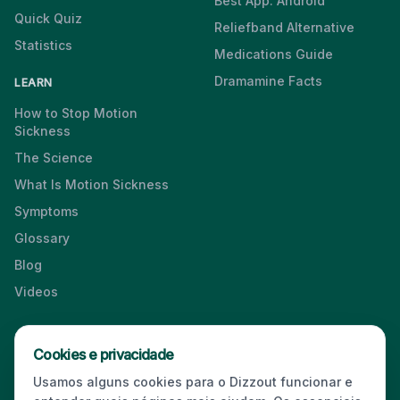
Best App: Android
Quick Quiz
Reliefband Alternative
Statistics
Medications Guide
Dramamine Facts
LEARN
How to Stop Motion
Sickness
The Science
What Is Motion Sickness
Symptoms
Glossary
Blog
Videos
Cookies e privacidade
Press & Media Kit
·
Contact
·
Privacy
·
Partners
·
For Business
·
Usamos alguns cookies para o Dizzout funcionar e
Site Index