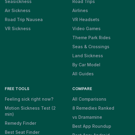
Seasickness
Road Trips
Air Sickness
Airlines
Road Trip Nausea
VR Headsets
VR Sickness
Video Games
Theme Park Rides
Seas & Crossings
Land Sickness
By Car Model
All Guides
FREE TOOLS
COMPARE
Feeling sick right now?
All Comparisons
Motion Sickness Test (2
8 Remedies Ranked
min)
vs Dramamine
Remedy Finder
Best App Roundup
Best Seat Finder