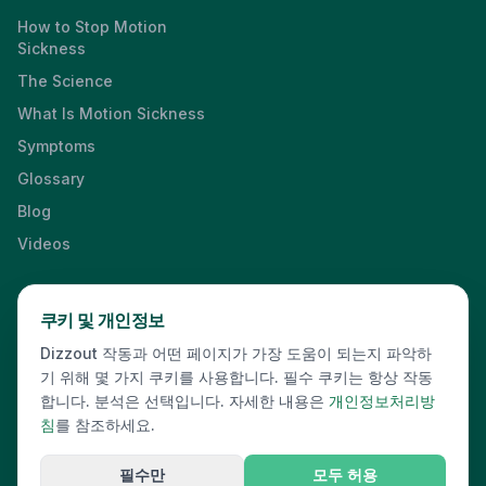
How to Stop Motion
Sickness
The Science
What Is Motion Sickness
Symptoms
Glossary
Blog
Videos
쿠키 및 개인정보
Press & Media Kit
·
Contact
·
Privacy
·
Partners
·
For Business
·
Dizzout 작동과 어떤 페이지가 가장 도움이 되는지 파악하
Site Index
기 위해 몇 가지 쿠키를 사용합니다. 필수 쿠키는 항상 작동
© 2026 Dizzout. All rights reserved.
합니다. 분석은 선택입니다. 자세한 내용은
개인정보처리방
침
를 참조하세요.
Kinda Smart Inc.
16192 Coastal Highway
,
Lewes
,
Delaware
19958
,
USA
·
hello@dizzout.com
필수만
모두 허용