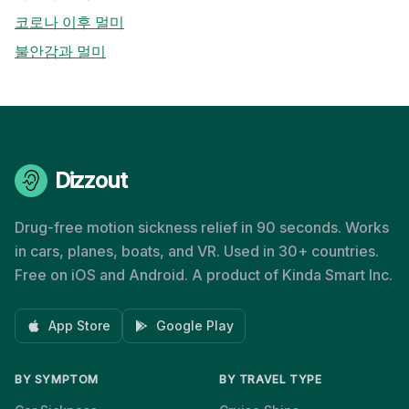
코로나 이후 멀미
불안감과 멀미
Dizzout
Drug-free motion sickness relief in 90 seconds. Works
in cars, planes, boats, and VR. Used in 30+ countries.
Free on iOS and Android. A product of Kinda Smart Inc.
App Store
Google Play
BY SYMPTOM
BY TRAVEL TYPE