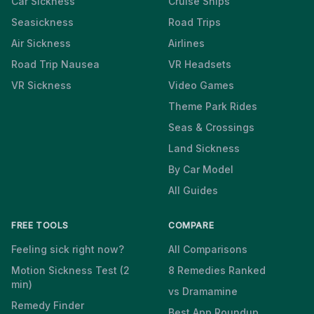
Car Sickness
Cruise Ships
Seasickness
Road Trips
Air Sickness
Airlines
Road Trip Nausea
VR Headsets
VR Sickness
Video Games
Theme Park Rides
Seas & Crossings
Land Sickness
By Car Model
All Guides
FREE TOOLS
COMPARE
Feeling sick right now?
All Comparisons
Motion Sickness Test (2
8 Remedies Ranked
min)
vs Dramamine
Remedy Finder
Best App Roundup