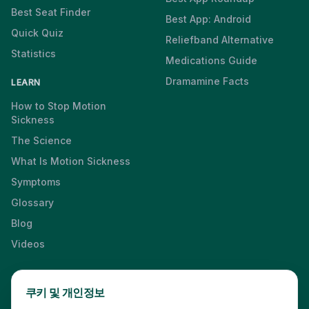
Best Seat Finder
Best App: Android
Quick Quiz
Reliefband Alternative
Statistics
Medications Guide
Dramamine Facts
LEARN
How to Stop Motion
Sickness
The Science
What Is Motion Sickness
Symptoms
Glossary
Blog
Videos
쿠키 및 개인정보
Press & Media Kit
·
Contact
·
Privacy
·
Partners
·
For Business
·