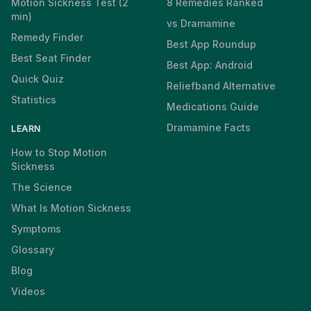
Motion Sickness Test (2
8 Remedies Ranked
min)
vs Dramamine
Remedy Finder
Best App Roundup
Best Seat Finder
Best App: Android
Quick Quiz
Reliefband Alternative
Statistics
Medications Guide
Dramamine Facts
LEARN
How to Stop Motion
Sickness
The Science
What Is Motion Sickness
Symptoms
Glossary
Blog
Videos