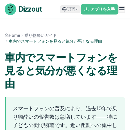
Skip to content
Dizzout
🇯🇵
アプリを入手
Home
乗り物酔いガイド
車内でスマートフォンを見ると気分が悪くなる理由
車内でスマートフォンを
見ると気分が悪くなる理
由
スマートフォンの普及により、過去10年で乗
り物酔いの報告数は急増しています——特に
子どもの間で顕著です。近い距離への集中し