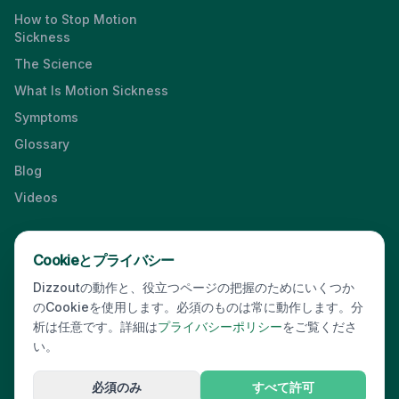
How to Stop Motion
Sickness
The Science
What Is Motion Sickness
Symptoms
Glossary
Blog
Videos
Cookieとプライバシー
Press & Media Kit
·
Contact
·
Privacy
·
Partners
·
For Business
·
Dizzoutの動作と、役立つページの把握のためにいくつか
Site Index
のCookieを使用します。必須のものは常に動作します。分
© 2026 Dizzout. All rights reserved.
析は任意です。詳細は
プライバシーポリシー
をご覧くださ
い。
Kinda Smart Inc.
16192 Coastal Highway
,
Lewes
,
Delaware
19958
,
USA
·
hello@dizzout.com
必須のみ
すべて許可