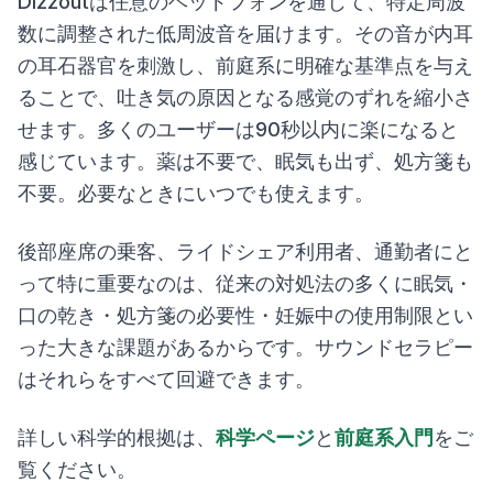
Dizzoutは任意のヘッドフォンを通じて、特定周波
数に調整された低周波音を届けます。その音が内耳
の耳石器官を刺激し、前庭系に明確な基準点を与え
ることで、吐き気の原因となる感覚のずれを縮小さ
せます。多くのユーザーは90秒以内に楽になると
感じています。薬は不要で、眠気も出ず、処方箋も
不要。必要なときにいつでも使えます。
後部座席の乗客、ライドシェア利用者、通勤者にと
って特に重要なのは、従来の対処法の多くに眠気・
口の乾き・処方箋の必要性・妊娠中の使用制限とい
った大きな課題があるからです。サウンドセラピー
はそれらをすべて回避できます。
詳しい科学的根拠は、
科学ページ
と
前庭系入門
をご
覧ください。