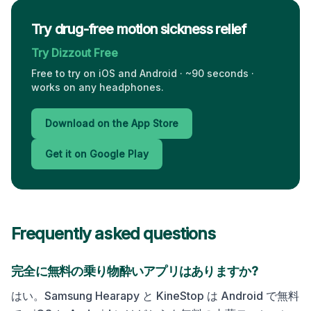
Try drug-free motion sickness relief
Try Dizzout Free
Free to try on iOS and Android · ~90 seconds ·
works on any headphones.
Download on the App Store
Get it on Google Play
Frequently asked questions
完全に無料の乗り物酔いアプリはありますか?
はい。Samsung Hearapy と KineStop は Android で無料