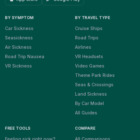
BY SYMPTOM
BY TRAVEL TYPE
Car Sickness
Cruise Ships
Seasickness
Road Trips
Air Sickness
Airlines
Road Trip Nausea
VR Headsets
VR Sickness
Video Games
Theme Park Rides
Seas & Crossings
Land Sickness
By Car Model
All Guides
FREE TOOLS
COMPARE
Feeling sick right now?
All Comparisons