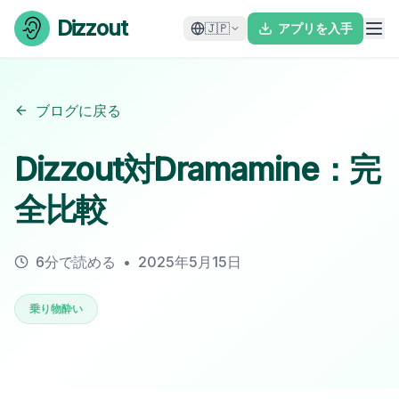
Skip to content
Dizzout
🇯🇵
アプリを入手
ブログに戻る
Dizzout対Dramamine：完
全比較
6分で読める
•
2025年5月15日
乗り物酔い