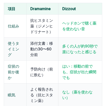
項目
Dramamine
Dizzout
抗ヒスタミン
ヘッドホンで聴く薬
仕組み
薬（ジメンヒ
を使わない音
ドリナート）
使うタ
添付文書：移
多くの人が約90秒で
イミン
動の30〜60
楽になったと感じる
グ
分前
症状の
はい：移動の前で
予防向け（前
前か後
も、症状が出た瞬間
に飲む）
か
でも
よく報告され
なし（薬を使わな
眠気
る（抗ヒスタ
い）
ミン薬）