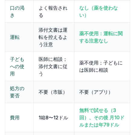
口の渇
よく報告され
なし（薬を使わな
き
る
い）
添付文書は運
薬不使用：運転に関
運転
転を控えるよ
する注意なし
う注意
子ども
医師に相談；
薬不使用；子どもに
への使
添付文書に従
は医師に相談
用
う
処方の
不要（市販）
不要（アプリ）
要否
無料で試せる（3
費用
1箱8〜12ドル
回）、その後 月10ド
ルまたは年79ドル