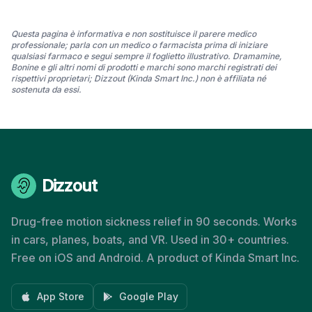
Questa pagina è informativa e non sostituisce il parere medico
professionale; parla con un medico o farmacista prima di iniziare
qualsiasi farmaco e segui sempre il foglietto illustrativo. Dramamine,
Bonine e gli altri nomi di prodotti e marchi sono marchi registrati dei
rispettivi proprietari; Dizzout (Kinda Smart Inc.) non è affiliata né
sostenuta da essi.
Dizzout
Drug-free motion sickness relief in 90 seconds. Works
in cars, planes, boats, and VR. Used in 30+ countries.
Free on iOS and Android. A product of Kinda Smart Inc.
App Store
Google Play