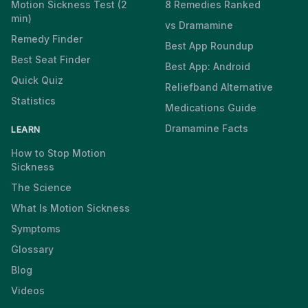
Motion Sickness Test (2
8 Remedies Ranked
min)
vs Dramamine
Remedy Finder
Best App Roundup
Best Seat Finder
Best App: Android
Quick Quiz
Reliefband Alternative
Statistics
Medications Guide
Dramamine Facts
LEARN
How to Stop Motion
Sickness
The Science
What Is Motion Sickness
Symptoms
Glossary
Blog
Videos