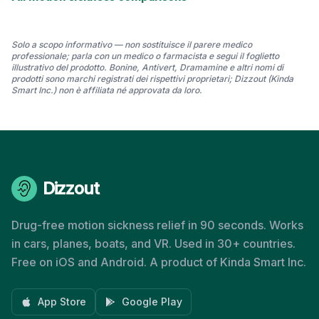
Solo a scopo informativo — non sostituisce il parere medico
professionale; parla con un medico o farmacista e segui il foglietto
illustrativo del prodotto. Bonine, Antivert, Dramamine e altri nomi di
prodotti sono marchi registrati dei rispettivi proprietari; Dizzout (Kinda
Smart Inc.) non è affiliata né approvata da loro.
Dizzout
Drug-free motion sickness relief in 90 seconds. Works
in cars, planes, boats, and VR. Used in 30+ countries.
Free on iOS and Android. A product of Kinda Smart Inc.
App Store
Google Play