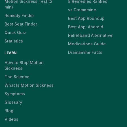
Motion Sickness Test (2
8 Remedies Ranked
min)
vs Dramamine
Remedy Finder
Best App Roundup
Best Seat Finder
Best App: Android
Quick Quiz
Reliefband Alternative
Statistics
Medications Guide
Dramamine Facts
LEARN
How to Stop Motion
Sickness
The Science
What Is Motion Sickness
Symptoms
Glossary
Blog
Videos