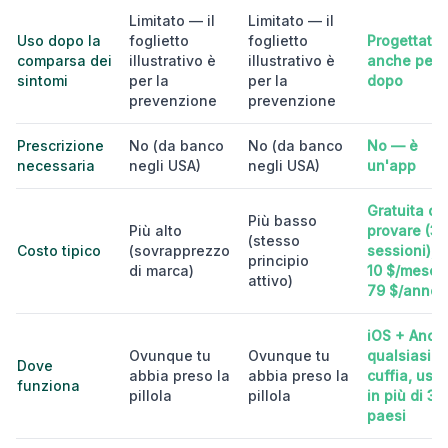
Limitato — il
Limitato — il
Uso dopo la
foglietto
foglietto
Progettata
comparsa dei
illustrativo è
illustrativo è
anche per
sintomi
per la
per la
dopo
prevenzione
prevenzione
Prescrizione
No (da banco
No (da banco
No — è
necessaria
negli USA)
negli USA)
un'app
Gratuita da
Più basso
Più alto
provare (3
(stesso
Costo tipico
(sovrapprezzo
sessioni), p
principio
di marca)
10 $/mese 
attivo)
79 $/anno
iOS + Andro
Ovunque tu
Ovunque tu
qualsiasi
Dove
abbia preso la
abbia preso la
cuffia, usa
funziona
pillola
pillola
in più di 30
paesi