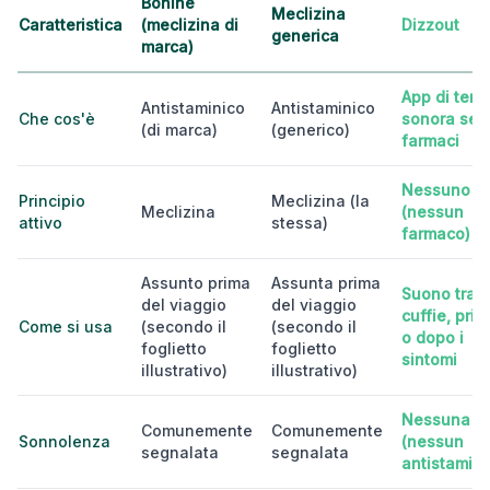
Bonine
Meclizina
Caratteristica
(meclizina di
Dizzout
generica
marca)
App di tera
Antistaminico
Antistaminico
Che cos'è
sonora sen
(di marca)
(generico)
farmaci
Nessuno
Principio
Meclizina (la
Meclizina
(nessun
attivo
stessa)
farmaco)
Assunto prima
Assunta prima
Suono tram
del viaggio
del viaggio
cuffie, pri
Come si usa
(secondo il
(secondo il
o dopo i
foglietto
foglietto
sintomi
illustrativo)
illustrativo)
Nessuna
Comunemente
Comunemente
Sonnolenza
(nessun
segnalata
segnalata
antistamini