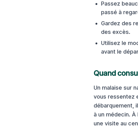
Passez beauco
passé à regard
Gardez des re
des excès.
Utilisez le m
avant le dépar
Quand consul
Un malaise sur n
vous ressentez e
débarquement, i
à un médecin. À 
une visite au cen