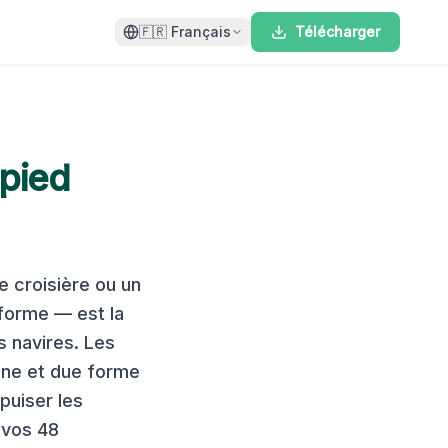
🇫🇷
Français
Télécharger
 pied
e croisière ou un
 forme — est la
s navires. Les
nne et due forme
épuiser les
 vos 48