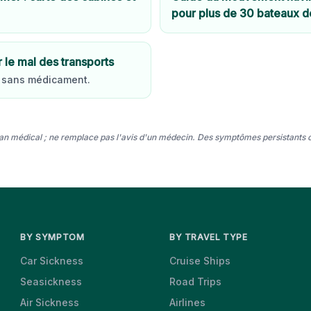
pour plus de 30 bateaux d
le mal des transports
, sans médicament.
 plan médical ; ne remplace pas l'avis d'un médecin. Des symptômes persistants o
BY SYMPTOM
BY TRAVEL TYPE
Car Sickness
Cruise Ships
Seasickness
Road Trips
Air Sickness
Airlines