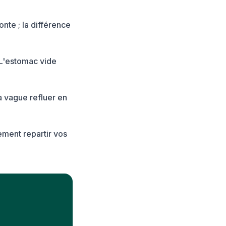
nte ; la différence
L'estomac vide
a vague refluer en
ement repartir vos