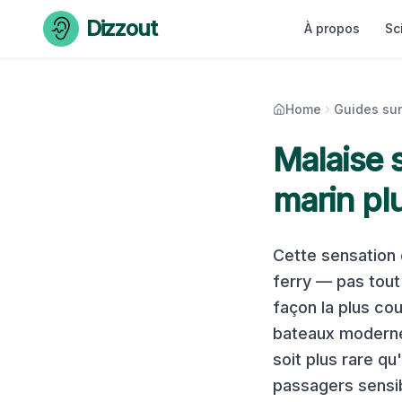
Skip to content
Dizzout
À propos
Sc
Home
Guides sur
Malaise s
marin plu
Cette sensation 
ferry — pas tout
façon la plus co
bateaux moderne
soit plus rare qu'
passagers sensib