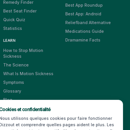
Remedy Finder
Best App Roundup
Best Seat Finder
Best App: Android
Quick Quiz
Reliefband Alternative
Statistics
Medications Guide
Dramamine Facts
LEARN
How to Stop Motion
Sickness
The Science
What Is Motion Sickness
Symptoms
Glossary
Blog
Videos
Cookies et confidentialité
Nous utilisons quelques cookies pour faire fonctionner
Dizzout et comprendre quelles pages aident le plus. Les