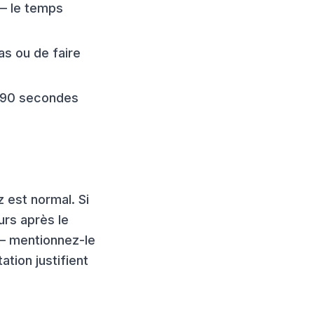
— le temps
as ou de faire
n 90 secondes
 est normal. Si
urs après le
— mentionnez-le
tion justifient