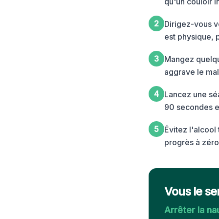
qu'un couloir in
2
Dirigez-vous ve
est physique, 
3
Mangez quelque
aggrave le mal
4
Lancez une séan
90 secondes e
5
Évitez l'alcool
progrès à zéro
Vous le se
Arrêter la n