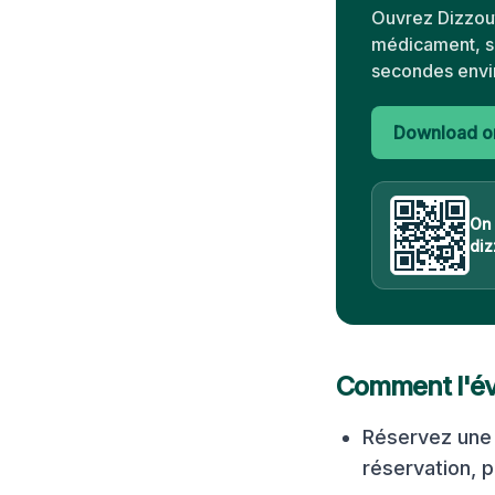
Ouvrez Dizzout
médicament, sa
secondes envi
Download on
On
diz
Comment l'évi
Réservez une 
réservation, 