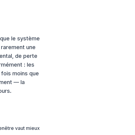
 que le système
e rarement une
ental, de perte
ormément : les
s fois moins que
ement — la
ours.
fenêtre vaut mieux