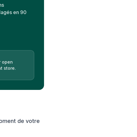
ns
ulagés en 90
r open
t store.
moment de votre