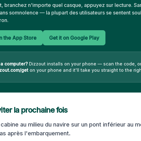
, branchez n'importe quel casque, appuyez sur lecture. Sa
ns somnolence — la plupart des utilisateurs se sentent so
ron.
 the App Store
Get it on Google Play
 a computer?
Dizzout installs on your phone — scan the code, o
zout.com/get
on your phone and it'll take you straight to the righ
ter la prochaine fois
cabine au milieu du navire sur un pont inférieur au 
pas après l'embarquement.