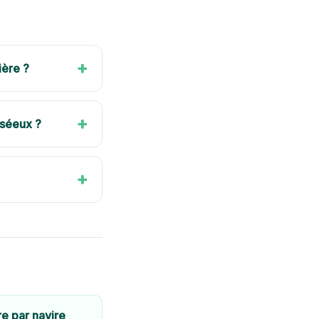
+
ière ?
+
uséeux ?
+
e par navire