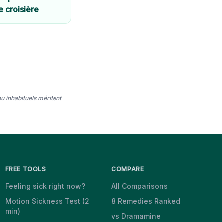
e croisière
u inhabituels méritent
FREE TOOLS
COMPARE
Feeling sick right now?
All Comparisons
Motion Sickness Test (2
8 Remedies Ranked
min)
vs Dramamine