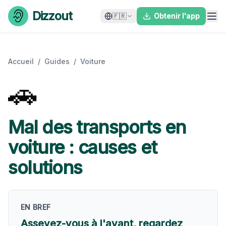
Skip to content
Dizzout
🇫🇷
Obtenir l'app
Accueil
/
Guides
/
Voiture
🚗
Mal des transports en
voiture : causes et
solutions
EN BREF
Asseyez-vous à l'avant, regardez