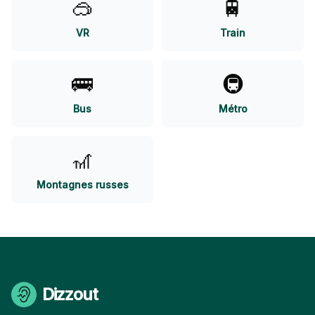
🥽
🚆
VR
Train
🚌
🚇
Bus
Métro
🎢
Montagnes russes
Dizzout