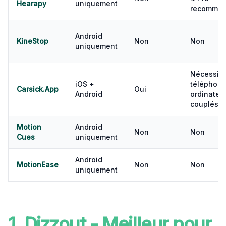
Hearapy
uniquement
recomma
Android
KineStop
Non
Non
uniquement
Nécessite
iOS +
téléphone
Carsick.App
Oui
Android
ordinateu
couplés
Motion
Android
Non
Non
Cues
uniquement
Android
MotionEase
Non
Non
uniquement
1. Dizzout - Meilleur pour