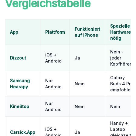
Vergleichstabelle
Spezielle
Funktioniert
App
Plattform
Hardware
auf iPhone
nötig
Nein -
iOS +
Dizzout
Ja
jeder
Android
Kopfhörer
Galaxy
Samsung
Nur
Nein
Buds 4 Pro
Hearapy
Android
empfohlen
Nur
KineStop
Nein
Nein
Android
Handy +
iOS +
Laptop
Carsick.App
Ja
Android
gleichzeitig