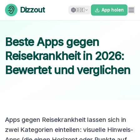
Skip to content
Dizzout
🇩🇪
App holen
Beste Apps gegen
Reisekrankheit in 2026:
Bewertet und verglichen
Apps gegen Reisekrankheit lassen sich in
zwei Kategorien einteilen: visuelle Hinweis-
Apps (die einen Horizont oder Punkte auf