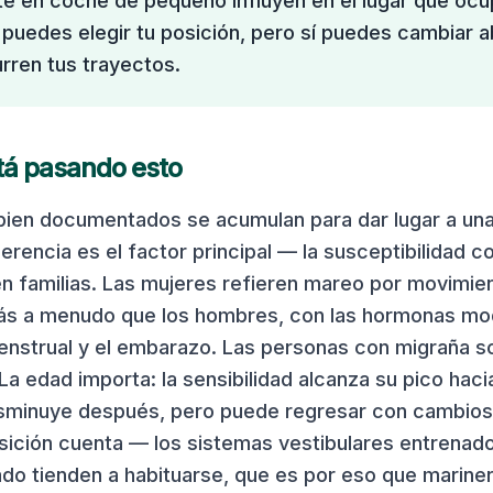
te en coche de pequeño influyen en el lugar que oc
 puedes elegir tu posición, pero sí puedes cambiar 
rren tus trayectos.
tá pasando esto
bien documentados se acumulan para dar lugar a una
herencia es el factor principal — la susceptibilidad c
 familias. Las mujeres refieren mareo por movimie
s a menudo que los hombres, con las hormonas mod
menstrual y el embarazo. Las personas con migraña s
a edad importa: la sensibilidad alcanza su pico hacia
sminuye después, pero puede regresar con cambios v
osición cuenta — los sistemas vestibulares entrenad
do tienden a habituarse, que es por eso que mariner