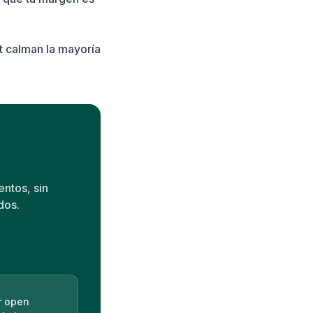
ut calman la mayoría
entos, sin
dos.
r open