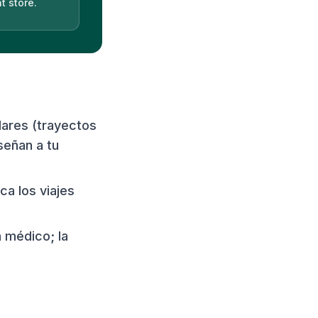
t store.
lares (trayectos
nseñan a tu
ca los viajes
 médico; la