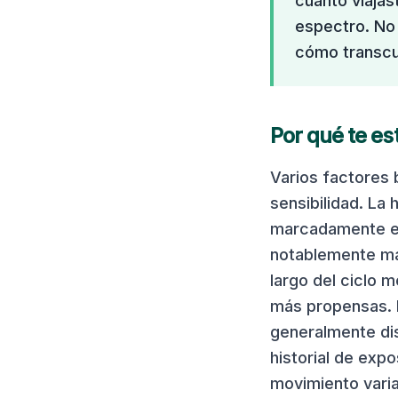
cuánto viajas
espectro. No
cómo transcu
Por qué te es
Varios factores 
sensibilidad. La 
marcadamente en
notablemente má
largo del ciclo 
más propensas. L
generalmente di
historial de exp
movimiento varia