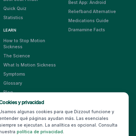
Best App: Android
Quick Quiz
Reliefband Alternative
Statistics
Medications Guide
Dramamine Facts
LEARN
How to Stop Motion
Sickness
The Science
What Is Motion Sickness
Symptoms
Glossary
Blog
Videos
Cookies y privacidad
Usamos algunas cookies para que Dizzout funcione y
entender qué páginas ayudan más. Las esenciales
siempre se ejecutan. La analítica es opcional. Consulta
© 2026 Dizzout. All rights reserved.
nuestra
política de privacidad
.