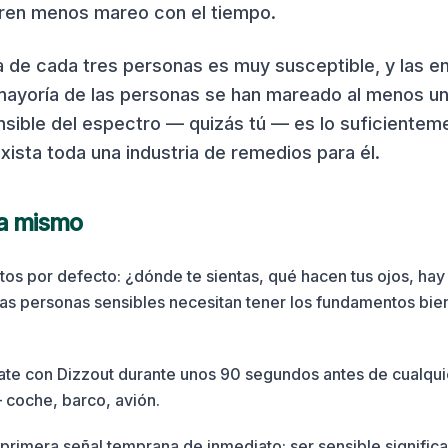
eren menos mareo con el tiempo.
 de cada tres personas es muy susceptible, y las e
mayoría de las personas se han mareado al menos un
sible del espectro — quizás tú — es lo suficientem
ista toda una industria de remedios para él.
ra mismo
itos por defecto: ¿dónde te sientas, qué hacen tus ojos, hay
s personas sensibles necesitan tener los fundamentos bien
ate con Dizzout durante unos 90 segundos antes de cualqu
 coche, barco, avión.
primera señal temprana de inmediato; ser sensible signific