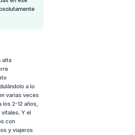
upas en ese
absolutamente
 alta
orre
nto
ulándolo a lo
on varias veces
 los 2-12 años,
itales. Y el
os con
os y viajeros