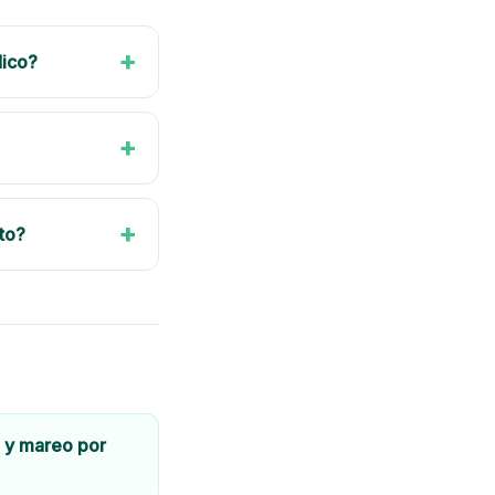
+
dico?
+
+
to?
 y mareo por