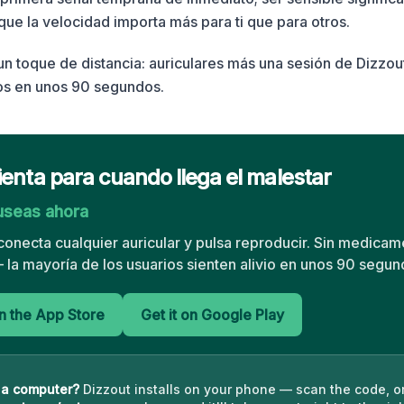
que la velocidad importa más para ti que para otros.
a un toque de distancia: auriculares más una sesión de Dizzo
os en unos 90 segundos.
enta para cuando llega el malestar
useas ahora
conecta cualquier auricular y pulsa reproducir. Sin medicam
la mayoría de los usuarios sienten alivio en unos 90 segun
 the App Store
Get it on Google Play
 a computer?
Dizzout installs on your phone — scan the code, o