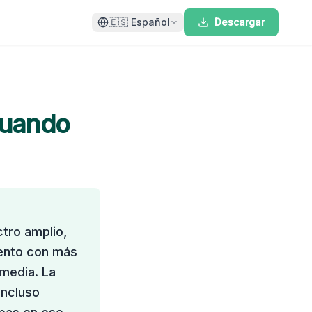
🇪🇸
Español
Descargar
cuando
ctro amplio,
iento con más
 media. La
incluso