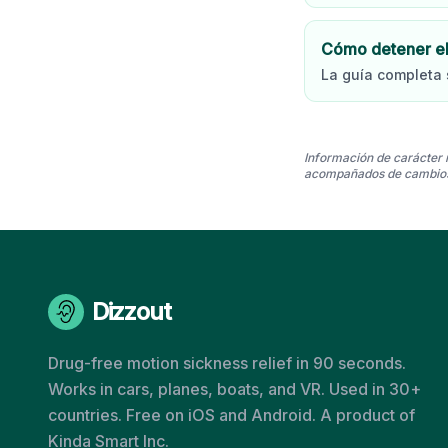
Cómo detener el
La guía completa
Información de carácter 
acompañados de cambios e
Dizzout
Drug-free motion sickness relief in 90 seconds.
Works in cars, planes, boats, and VR. Used in 30+
countries. Free on iOS and Android. A product of
Kinda Smart Inc.