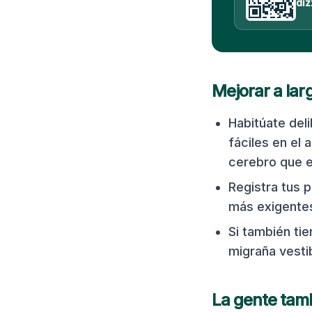
diz
Mejorar a lar
Habitúate del
fáciles en el 
cerebro que e
Registra tus p
más exigente
Si también ti
migraña vestib
La gente tam