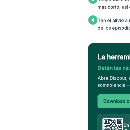
más corto, así 
4
Ten el alivio 
de los episodi
La herrami
Detén las ná
Abre Dizzout, 
somnolencia — 
Download on
On