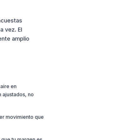
ncuestas
a vez. El
ente amplio
 aire en
 ajustados, no
ier movimiento que
a que tu margen es