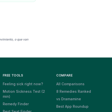
ovimiento, o que van
FREE TOOLS
COMPARE
Feeling sick right now?
All Comparisons
Motion Sickness Test (2
8 Remedies Ranked
min)
vs Dramamine
Remedy Finder
Best App Roundup
Best Seat Finder