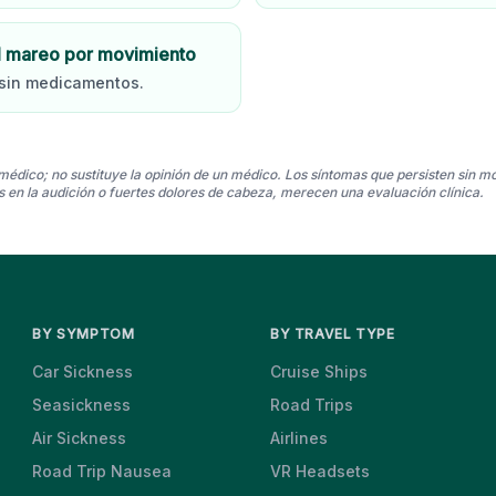
 mareo por movimiento
 sin medicamentos.
médico; no sustituye la opinión de un médico. Los síntomas que persisten sin m
n la audición o fuertes dolores de cabeza, merecen una evaluación clínica.
BY SYMPTOM
BY TRAVEL TYPE
Car Sickness
Cruise Ships
Seasickness
Road Trips
Air Sickness
Airlines
Road Trip Nausea
VR Headsets