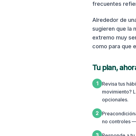
frecuentes refi
Alrededor de una
sugieren que la 
extremo muy sen
como para que ex
Tu plan, aho
1
Revisa tus háb
movimiento? La
opcionales.
2
Preacondición
no controles —
3
Responde a tu 