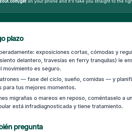
zout.com/get
on your phone and it'll take you straight to the righ
go plazo
iberadamente: exposiciones cortas, cómodas y regu
asiento delantero, travesías en ferry tranquilas) le e
l movimiento es seguro.
atrones — fase del ciclo, sueño, comidas — y planifi
s para tus mejores momentos.
enes migrañas o mareos en reposo, coméntaselo a un
ular está infradiagnosticada y tiene tratamiento.
bién pregunta