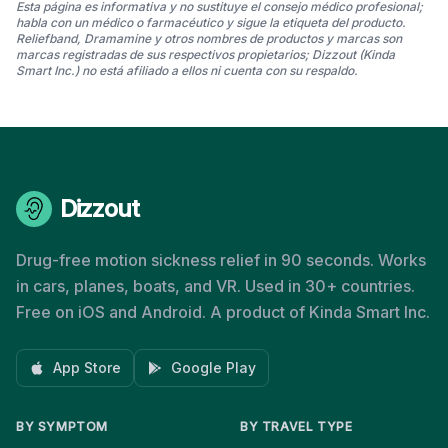
Esta página es informativa y no sustituye el consejo médico profesional;
habla con un médico o farmacéutico y sigue la etiqueta del producto.
Reliefband, Dramamine y otros nombres de productos y marcas son
marcas registradas de sus respectivos propietarios; Dizzout (Kinda
Smart Inc.) no está afiliado a ellos ni cuenta con su respaldo.
Dizzout
Drug-free motion sickness relief in 90 seconds. Works
in cars, planes, boats, and VR. Used in 30+ countries.
Free on iOS and Android. A product of Kinda Smart Inc.
App Store
Google Play
BY SYMPTOM
BY TRAVEL TYPE