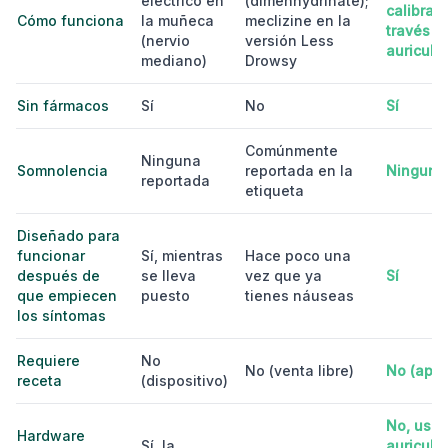
eléctrico en
(dimenhydrinate);
calibrad
Cómo funciona
la muñeca
meclizine en la
través d
(nervio
versión Less
auricula
mediano)
Drowsy
Sin fármacos
Sí
No
Sí
Comúnmente
Ninguna
Somnolencia
reportada en la
Ninguna
reportada
etiqueta
Diseñado para
funcionar
Sí, mientras
Hace poco una
después de
se lleva
vez que ya
Sí
que empiecen
puesto
tienes náuseas
los síntomas
Requiere
No
No (venta libre)
No (app)
receta
(dispositivo)
No, usa
Hardware
Sí, la
auricula