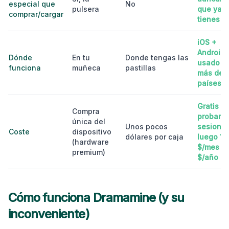
especial que
No
pulsera
que ya
comprar/cargar
tienes
iOS +
Android,
Dónde
En tu
Donde tengas las
usado e
funciona
muñeca
pastillas
más de 
países
Gratis p
Compra
probar (
única del
Unos pocos
sesiones
Coste
dispositivo
dólares por caja
luego 10
(hardware
$/mes o
premium)
$/año
Cómo funciona Dramamine (y su
inconveniente)