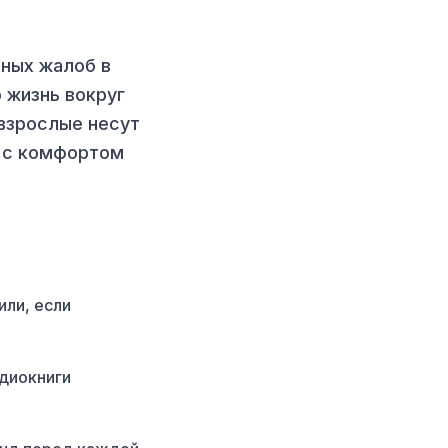
нных жалоб в
 жизнь вокруг
 взрослые несут
ь с комфортом
ли, если
удиокниги