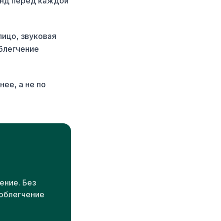
унд перед каждой
лицо, звуковая
блегчение
ее, а не по
ение. Без
 облегчение