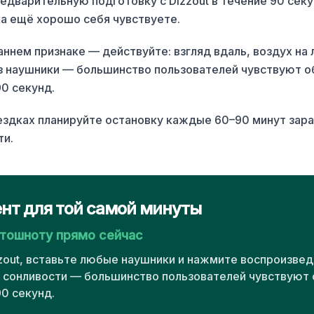
едварительную подготовку с Dizzout в течение 90 сек
ка ещё хорошо себя чувствуете.
ннем признаке — действуйте: взгляд вдаль, воздух на 
з наушники — большинство пользователей чувствуют о
90 секунд.
ездках планируйте остановку каждые 60–90 минут заран
ти.
нт для той самой минуты
 тошноту прямо сейчас
zout, вставьте любые наушники и нажмите воспроизвед
з сонливости — большинство пользователей чувствуют
90 секунд.