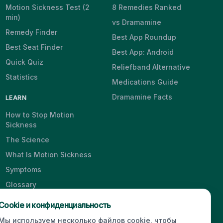
Motion Sickness Test (2
8 Remedies Ranked
min)
vs Dramamine
Remedy Finder
Best App Roundup
Best Seat Finder
Best App: Android
Quick Quiz
Reliefband Alternative
Statistics
Medications Guide
Dramamine Facts
LEARN
How to Stop Motion
Sickness
The Science
What Is Motion Sickness
Symptoms
Glossary
Blog
Cookie и конфиденциальность
Videos
Мы используем несколько файлов cookie, чтобы