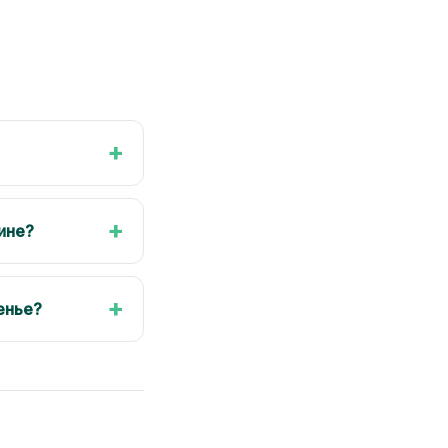
+
+
ине?
+
енье?