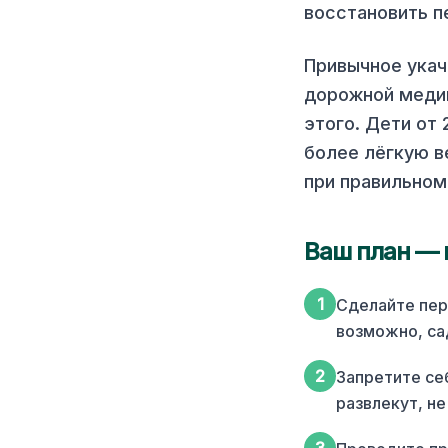
восстановить п
Привычное укач
дорожной медиц
этого. Дети от 
более лёгкую в
при правильном
Ваш план — 
1
Сделайте пер
возможно, са
2
Запретите се
развлекут, не