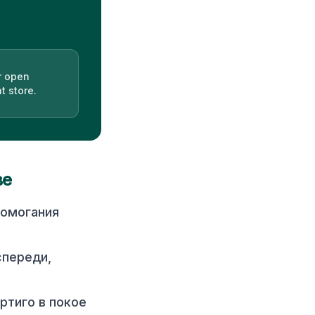
r open
t store.
ве
домогания
спереди,
ртиго в покое