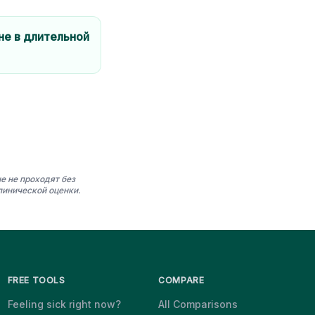
не в длительной
е не проходят без
линической оценки.
FREE TOOLS
COMPARE
Feeling sick right now?
All Comparisons