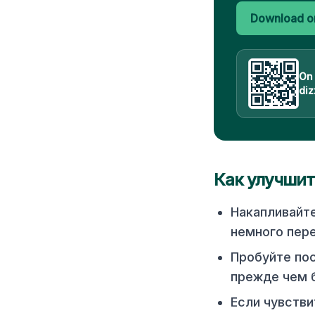
Download on
On
diz
Как улучшит
Накапливайт
немного пер
Пробуйте пос
прежде чем б
Если чувстви