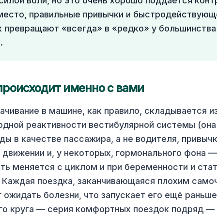
силой воли, но это очень хорошо поддаётся конт
место, правильные привычки и быстродействующ
к превращают «всегда» в «редко» у большинства
.
происходит именно с вами
ачивание в машине, как правило, складывается и
одной реактивности вестибулярной системы (она
ды в качестве пассажира, а не водителя, привычк
в движении и, у некоторых, гормонального фона —
ть меняется с циклом и при беременности и ста
 Каждая поездка, заканчивающаяся плохим само
г ожидать болезни, что запускает его ещё раньш
ого круга — серия комфортных поездок подряд — 