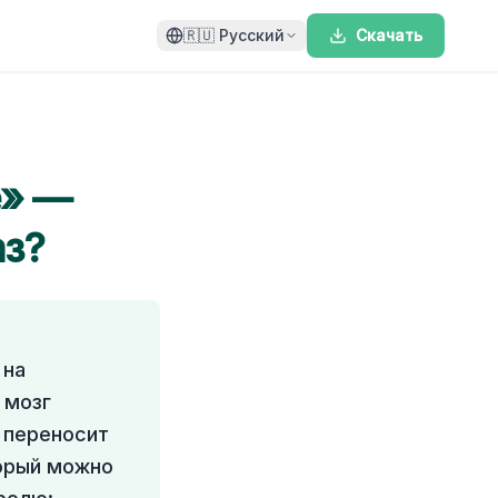
🇷🇺
Русский
Скачать
е» —
аз?
 на
 мозг
 переносит
торый можно