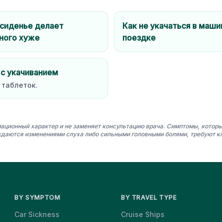
 сиденье делает
Как не укачаться в маши
ного хуже
поездке
 с укачиванием
 таблеток.
ационный характер и не заменяет консультацию врача. Симптомы, которы
даются изменениями слуха либо сильными головными болями, требуют к
BY SYMPTOM
BY TRAVEL TYPE
Car Sickness
Cruise Ships