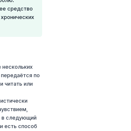
ролю:
ее средство
 хронических
з нескольких
 передаётся по
и читать или
тистически
чувствием,
е в следующий
и есть способ