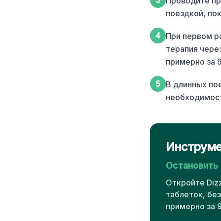
3
Проводите пр
поездкой, по
4
При первом ра
терапия чере
примерно за 
5
В длинных по
необходимос
Инструме
Остановить
Откройте Diz
таблеток, бе
примерно за 