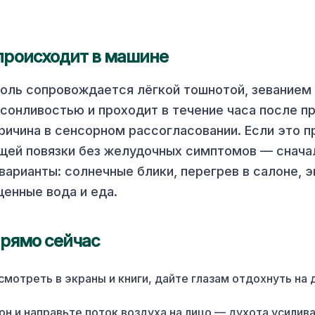
происходит в машине
боль сопровождается лёгкой тошнотой, зеванием
сонливостью и проходит в течение часа после п
причина в сенсорном рассогласовании. Если это п
ей повязки без желудочных симптомов — снача
варианты: солнечные блики, перегрев в салоне, э
щенные вода и еда.
прямо сейчас
мотреть в экраны и книги, дайте глазам отдохнуть на 
он и направьте поток воздуха на лицо — духота усилив