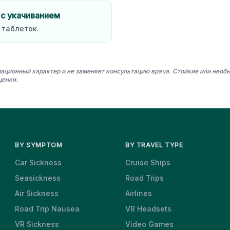
 с укачиванием
 таблеток.
ационный характер и не заменяет консультацию врача. Стойкие или нео
ценки.
BY SYMPTOM
BY TRAVEL TYPE
Car Sickness
Cruise Ships
Seasickness
Road Trips
Air Sickness
Airlines
Road Trip Nausea
VR Headsets
VR Sickness
Video Games