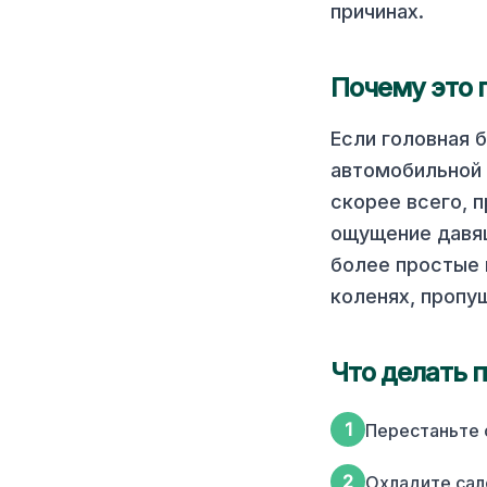
причинах.
Почему это 
Если головная 
автомобильной 
скорее всего, 
ощущение давящ
более простые 
коленях, пропу
Что делать 
1
Перестаньте с
2
Охладите сал