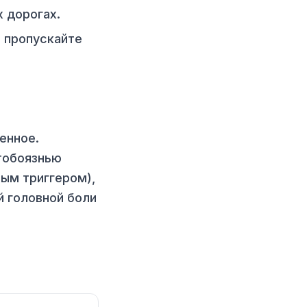
 дорогах.
е пропускайте
енное.
етобоязнью
ым триггером),
й головной боли