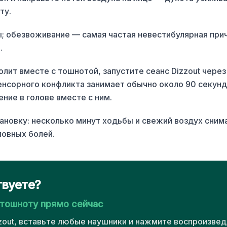
ту.
; обезвоживание — самая частая невестибулярная при
.
олит вместе с тошнотой, запустите сеанс Dizzout чере
енсорного конфликта занимает обычно около 90 секунд
ние в голове вместе с ним.
ановку: несколько минут ходьбы и свежий воздух сни
овных болей.
твуете?
 тошноту прямо сейчас
zout, вставьте любые наушники и нажмите воспроизвед