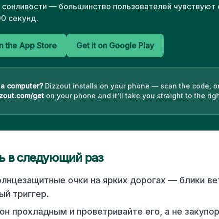
з сонливости — большинство пользователей чувствуют
90 секунд.
 the App Store
Get it on Google Play
 a computer?
Dizzout installs on your phone — scan the code, o
zout.com/get
on your phone and it'll take you straight to the righ
ь в следующий раз
лнцезащитные очки на ярких дорогах — блики ве
й триггер.
н прохладным и проветривайте его, а не закупор