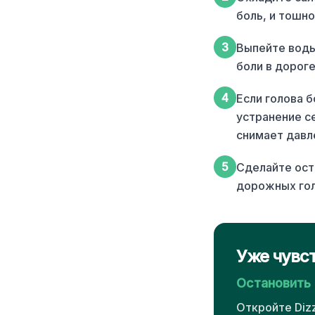
боль, и тошно
3
Выпейте воды
боли в дороге
4
Если голова б
устранение с
снимает давле
5
Сделайте ост
дорожных гол
Уже чувс
Остановить
Откройте Diz