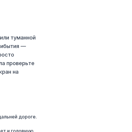
 или туманной
рибытия —
росто
ла проверьте
кран на
дальней дороге.
ает и головную