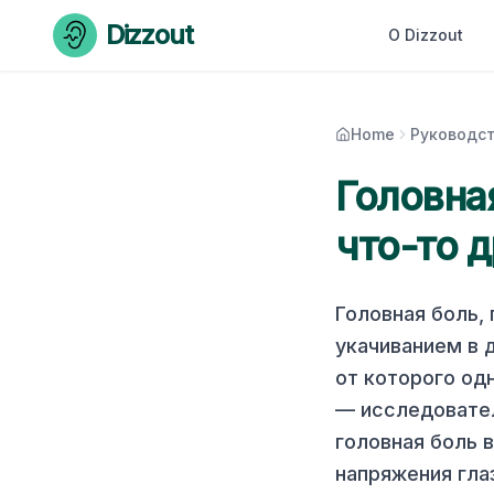
Skip to content
Dizzout
О Dizzout
Home
Руководст
Головна
что-то 
Головная боль,
укачиванием в д
от которого одн
— исследовате
головная боль 
напряжения гла