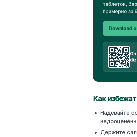
таблеток, бе
примерно за 
Download on
On
diz
Как избежат
Надевайте со
недооценённы
Держите сало