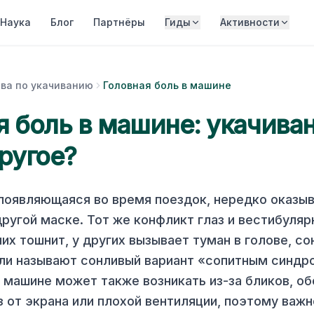
Наука
Блог
Партнёры
Гиды
Активности
ва по укачиванию
Головная боль в машине
я боль в машине: укачива
другое?
 появляющаяся во время поездок, нередко оказы
ругой маске. Тот же конфликт глаз и вестибуляр
их тошнит, у других вызывает туман в голове, со
ли называют сонливый вариант «сопитным синдр
в машине может также возникать из-за бликов, о
з от экрана или плохой вентиляции, поэтому важн