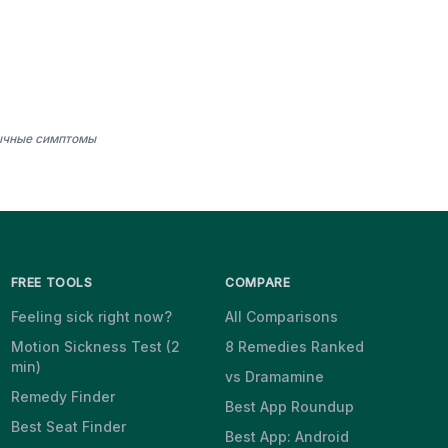
бычные симптомы
FREE TOOLS
COMPARE
Feeling sick right now?
All Comparisons
Motion Sickness Test (2
8 Remedies Ranked
min)
vs Dramamine
Remedy Finder
Best App Roundup
Best Seat Finder
Best App: Android