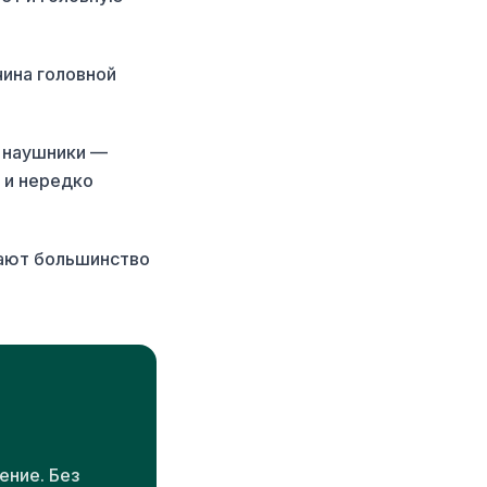
чина головной
з наушники —
 и нередко
мают большинство
ение. Без