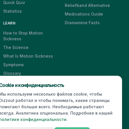
Quick Quiz
Reliefband Alternative
Statistics
Medications Guide
Dramamine Facts
LEARN
How to Stop Motion
Sickness
The Science
What Is Motion Sickness
Symptoms
Glossary
Blog
Cookie и конфиденциальность
Videos
Мы используем несколько файлов cookie, чтобы
Dizzout работал и чтобы понимать, какие страницы
помогают больше всего. Необходимые работают
всегда. Аналитика опциональна. Подробнее в нашей
© 2026 Dizzout. All rights reserved.
политике конфиденциальности
.