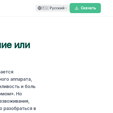
🇷🇺
Русский
Скачать
ние или
вается
ного аппарата,
нливость и боль
омом». Но
безвоживания,
о разобраться в