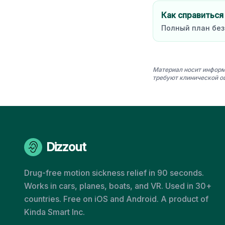
Как справиться
Полный план без
Материал носит информ
требуют клинической о
Dizzout
Drug-free motion sickness relief in 90 seconds.
Works in cars, planes, boats, and VR. Used in 30+
countries. Free on iOS and Android. A product of
Kinda Smart Inc.