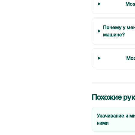
Мож
Почему у мен
машине?
Мож
Похожие ру
Укачивание и м
ними