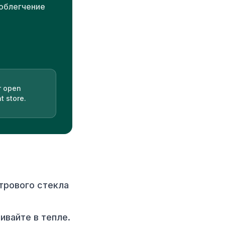
 облегчение
r open
t store.
трового стекла
ивайте в тепле.