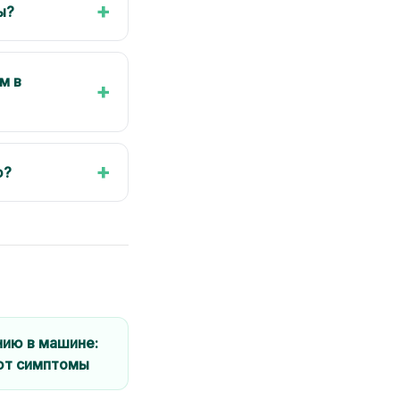
+
ы?
м в
+
+
ю?
нию в машине:
ют симптомы