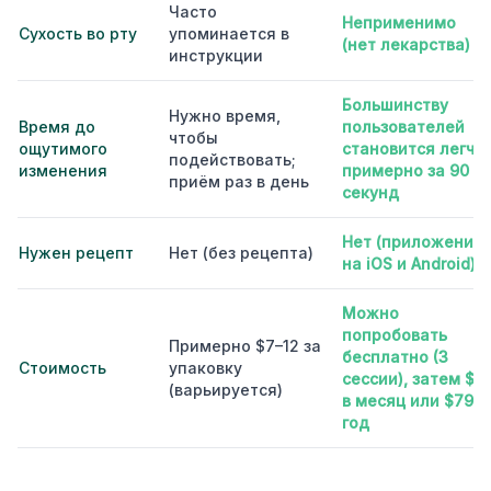
Часто
Неприменимо
Сухость во рту
упоминается в
(нет лекарства)
инструкции
Большинству
Нужно время,
Время до
пользователей
чтобы
ощутимого
становится легче
подействовать;
изменения
примерно за 90
приём раз в день
секунд
Нет (приложение
Нужен рецепт
Нет (без рецепта)
на iOS и Android)
Можно
попробовать
Примерно $7–12 за
бесплатно (3
Стоимость
упаковку
сессии), затем $10
(варьируется)
в месяц или $79 в
год