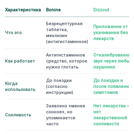
Характеристика
Bonine
Dizzout
Безрецептурная
Приложение от
таблетка,
Что это
укачивания без
меклизин
лекарств
(антигистаминное)
Антигистаминное
Откалиброванный
Как работает
средство, которое
звук через любые
нужно глотать
наушники
До поездки
До поездки и
Когда
(согласно
после появления
использовать
инструкции)
симптомов
Заявлено «менее
Нет лекарства —
сонное», но
нет
Сонливость
упоминается
лекарственной
часто
сонливости