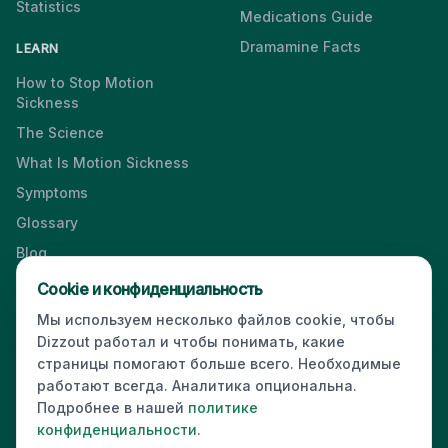
Statistics
Medications Guide
Dramamine Facts
LEARN
How to Stop Motion
Sickness
The Science
What Is Motion Sickness
Symptoms
Glossary
Blog
Videos
Cookie и конфиденциальность
Мы используем несколько файлов cookie, чтобы
Dizzout работал и чтобы понимать, какие
страницы помогают больше всего. Необходимые
Press & Media Kit
·
Contact
·
Privacy
·
Partners
·
For Business
·
работают всегда. Аналитика опциональна.
Site Index
Подробнее в нашей
политике
© 2026 Dizzout. All rights reserved.
конфиденциальности
.