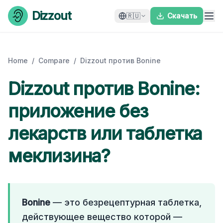
Skip to content
Dizzout
🇷🇺
Скачать
Home
/
Compare
/
Dizzout против Bonine
Dizzout против Bonine:
приложение без
лекарств или таблетка
меклизина?
Bonine
— это безрецептурная таблетка,
действующее вещество которой —