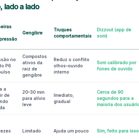
 lado a lado
seiras
Truques
Dizzout (app de
Gengibre
comportamentais
som)
pressão
Compostos
ssão no
Reduz o conflito
ativos da
Som calibrado por
to P6
olhos–ouvido
raiz de
fones de ouvido
pulso
interno
gengibre
a a
20–30 min
Cerca de 90
ir de
Imediato,
para alívio
segundos para a
ndo
gradual
leve
maioria dos usuári
da
vezes
Limitado
Ajuda um pouco
Sim, feito para isso