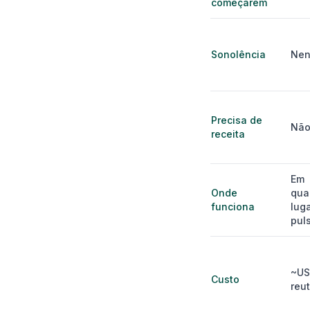
começarem
Sonolência
Ne
Precisa de
Nã
receita
Em
Onde
qua
funciona
lug
pul
~US
Custo
reut