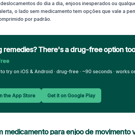
 deslocamentos do dia a dia, enjoos inesperados ou qualq
 alerta, o lado sem medicamento tem opções que vale a pe
comprimido por padrão.
 remedies? There's a drug-free option to
Free
e to try on iOS & Android · drug-free · ~90 seconds · works o
n the App Store
Get it on Google Play
 medicamento para enjoo de movimento v