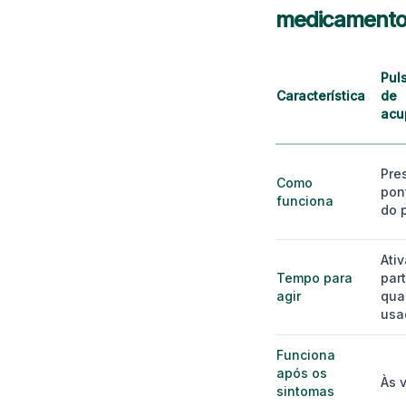
medicamento,
Pul
Característica
de
acu
Pre
Como
pon
funciona
do 
Ativ
Tempo para
part
agir
qua
usa
Funciona
após os
Às 
sintomas