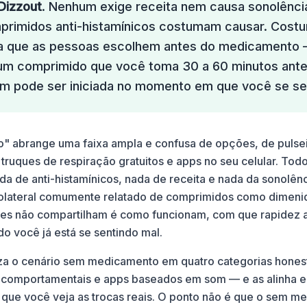
Dizzout
. Nenhum exige receita nem causa sonolênci
rimidos anti-histamínicos costumam causar. Cost
sa que as pessoas escolhem antes do medicamento 
 um comprimido que você toma 30 a 60 minutos ant
m pode ser iniciada no momento em que você se se
 abrange uma faixa ampla e confusa de opções, de pulsei
 truques de respiração gratuitos e apps no seu celular. To
da de anti-histamínicos, nada de receita e nada da sonolên
colateral comumente relatado de comprimidos como dimenid
eles não compartilham é como funcionam, com que rapidez
o você já está se sentindo mal.
iza o cenário sem medicamento em quatro categorias hone
s comportamentais e apps baseados em som — e as alinha
que você veja as trocas reais. O ponto não é que o sem 