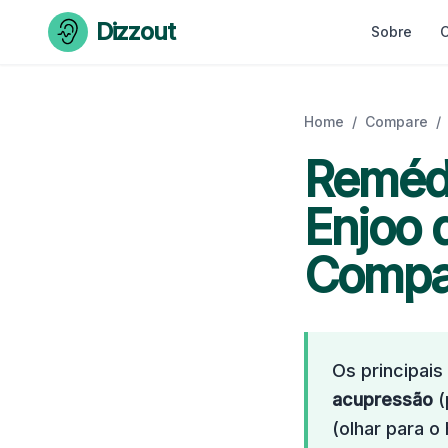
Skip to content
Dizzout
Sobre
C
Home
/
Compare
/
Reméd
Enjoo 
Compa
Os principai
acupressão
(
(olhar para o