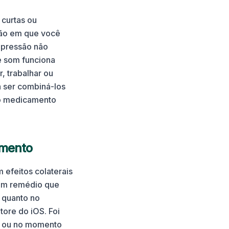
curtas ou
ção em que você
cupressão não
e som funciona
, trabalhar ou
 ser combiná-los
o medicamento
amento
efeitos colaterais
sem remédio que
 quanto no
tore do iOS. Foi
m, ou no momento