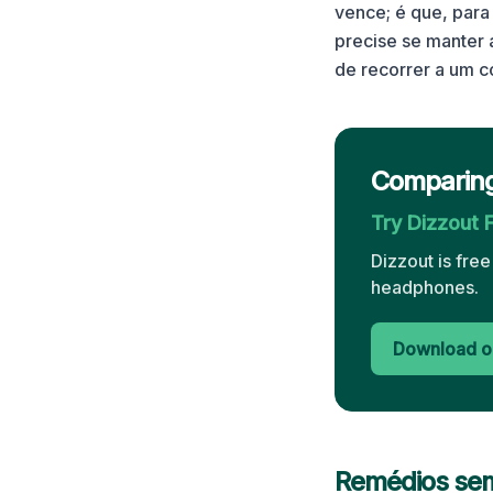
vence; é que, para
precise se manter
de recorrer a um 
Comparing
Try Dizzout 
Dizzout is fre
headphones.
Download o
Remédios sem