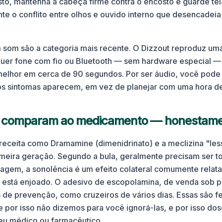
sto, mantenha a cabeça firme contra o encosto e guarde tela
e o conflito entre olhos e ouvido interno que desencadeia
som são a categoria mais recente. O Dizzout reproduz um
uer fone com fio ou Bluetooth — sem hardware especial — 
melhor em cerca de 90 segundos. Por ser áudio, você pode i
 sintomas aparecem, em vez de planejar com uma hora de
e comparam ao medicamento — honestam
ceita como Dramamine (dimenidrinato) e a meclizina "less
imeira geração. Segundo a bula, geralmente precisam ser 
iagem, a sonolência é um efeito colateral comumente rela
 está enjoado. O adesivo de escopolamina, de venda sob pre
s de prevenção, como cruzeiros de vários dias. Essas são f
 por isso não dizemos para você ignorá-las, e por isso d
eu médico ou farmacêutico.