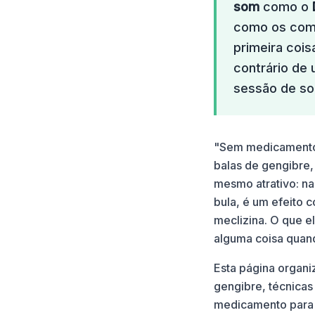
som
como o
como os comp
primeira coi
contrário de
sessão de so
"Sem medicamento"
balas de gengibre,
mesmo atrativo: na
bula, é um efeito 
meclizina. O que 
alguma coisa quand
Esta página organ
gengibre, técnica
medicamento para 