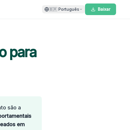
🇧🇷
Português
Baixar
o para
to são a
portamentais
seados em