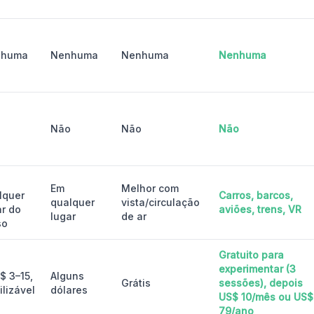
nhuma
Nenhuma
Nenhuma
Nenhuma
o
Não
Não
Não
Em
Melhor com
lquer
Carros, barcos,
qualquer
vista/circulação
ar do
aviões, trens, VR
lugar
de ar
so
Gratuito para
experimentar (3
$ 3–15,
Alguns
Grátis
sessões), depois
ilizável
dólares
US$ 10/mês ou US$
79/ano