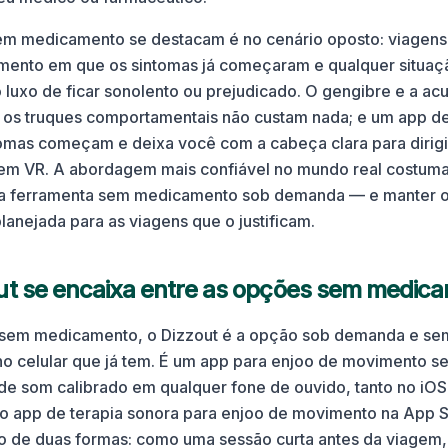
m medicamento se destacam é no cenário oposto: viagens 
mento em que os sintomas já começaram e qualquer situa
 luxo de ficar sonolento ou prejudicado. O gengibre e a a
; os truques comportamentais não custam nada; e um app d
omas começam e deixa você com a cabeça clara para dirigir
 em VR. A abordagem mais confiável no mundo real costuma
ma ferramenta sem medicamento sob demanda — e manter 
nejada para as viagens que o justificam.
ut se encaixa entre as opções sem medic
 sem medicamento, o Dizzout é a opção sob demanda e sem 
no celular que já tem. É um app para enjoo de movimento 
de som calibrado em qualquer fone de ouvido, tanto no iOS
co app de terapia sonora para enjoo de movimento na App S
ado de duas formas: como uma sessão curta antes da viage