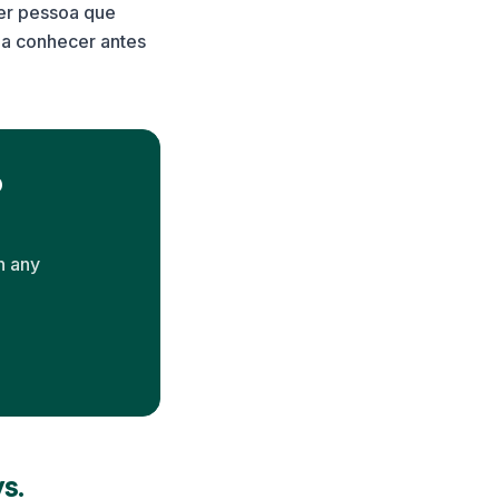
uer pessoa que
na conhecer antes
o
n any
s.