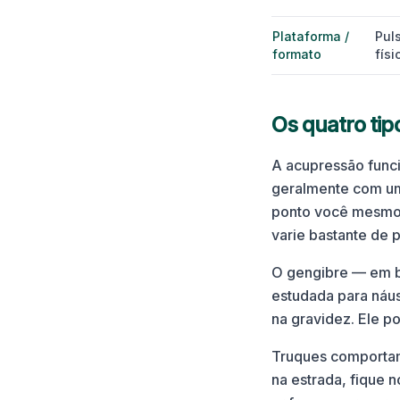
Plataforma /
Pul
formato
físi
Os quatro ti
A acupressão funci
geralmente com uma
ponto você mesmo.
varie bastante de 
O gengibre — em ba
estudada para náus
na gravidez. Ele p
Truques comportame
na estrada, fique 