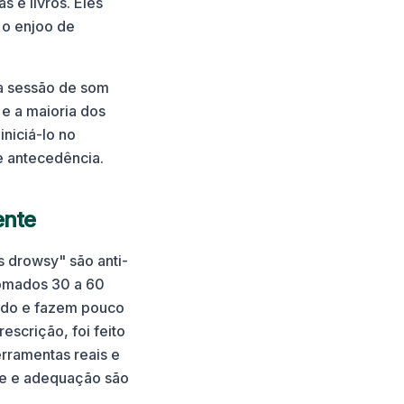
s e livros. Eles
 o enjoo de
a sessão de som
e a maioria dos
niciá-lo no
 antecedência.
ente
 drowsy" são anti-
tomados 30 a 60
tado e fazem pouco
scrição, foi feito
erramentas reais e
ose e adequação são