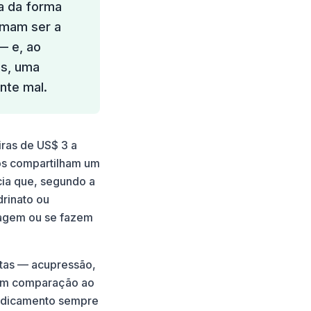
a da forma
umam ser a
— e, ao
es, uma
nte mal.
ras de US$ 3 a
dos compartilham um
cia que, segundo a
rinato ou
 agem ou se fazem
stas — acupressão,
 em comparação ao
medicamento sempre