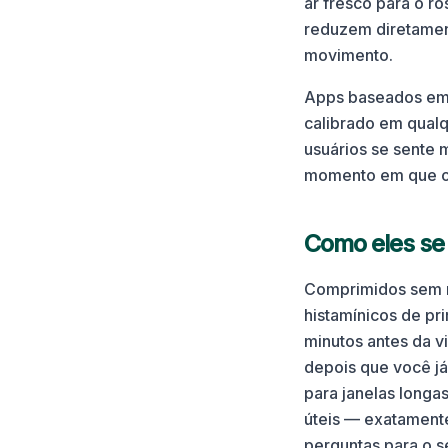
ar fresco para o ro
reduzem diretament
movimento.
Apps baseados em 
calibrado em qualq
usuários se sente 
momento em que os
Como eles s
Comprimidos sem re
histamínicos de pr
minutos antes da v
depois que você já
para janelas longa
úteis — exatamente
perguntas para o s