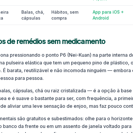
seira
Balas, chá,
Hábitos, sem
App para iOS +
ca
cápsulas
compra
Android
pos de remédios sem medicamento
ona pressionando o ponto P6 (Nei-Kuan) na parte interna d
 pulseira elástica que tem um pequeno pino de plástico, 
 É barata, reutilizável e não incomoda ninguém — embora 
pessoa para pessoa.
las, cápsulas, chá ou raiz cristalizada — é a opção à base
ea e é suave o bastante para ser, com frequência, a primei
ode aliviar uma leve sensação de enjoo, mas faz pouco cont
ntais são gratuitos e subestimados: olhe para o horizonte
no banco da frente ou em um assento de janela voltado para 