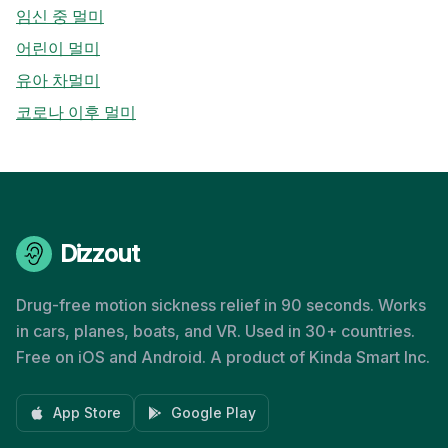
임신 중 멀미
어린이 멀미
유아 차멀미
코로나 이후 멀미
Dizzout
Drug-free motion sickness relief in 90 seconds. Works
in cars, planes, boats, and VR. Used in 30+ countries.
Free on iOS and Android. A product of Kinda Smart Inc.
App Store
Google Play