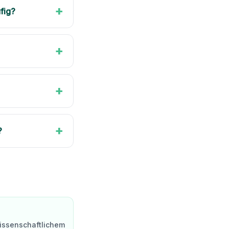
+
ufig?
+
+
+
?
wissenschaftlichem