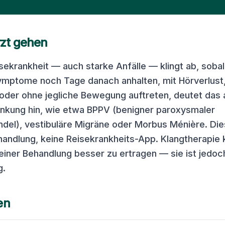
zt gehen
ekrankheit — auch starke Anfälle — klingt ab, sob
ymptome noch Tage danach anhalten, mit Hörverlust,
der ohne jegliche Bewegung auftreten, deutet das 
ankung hin, wie etwa BPPV (benigner paroxysmaler
del), vestibuläre Migräne oder Morbus Ménière. Die
andlung, keine Reisekrankheits-App. Klangtherapie 
iner Behandlung besser zu ertragen — sie ist jedoch
g.
en