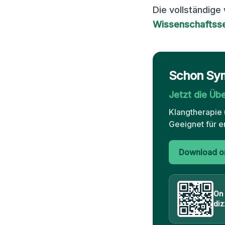
Die vollständige
Wissenschaftsse
Schon Sy
Jetzt die Üb
Klangtherapie 
Geeignet für e
Download on
On
diz