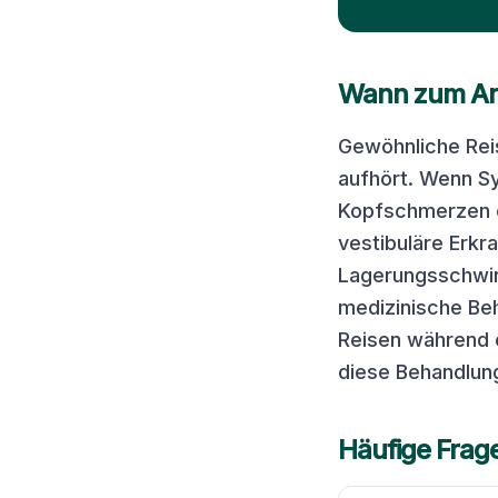
Wann zum Ar
Gewöhnliche Reis
aufhört. Wenn S
Kopfschmerzen o
vestibuläre Erkr
Lagerungsschwin
medizinische Beh
Reisen während e
diese Behandlun
Häufige Frag