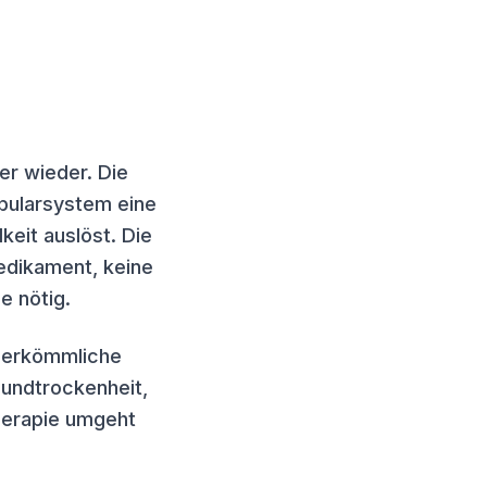
er wieder. Die
ibularsystem eine
keit auslöst. Die
edikament, keine
e nötig.
 herkömmliche
Mundtrockenheit,
herapie umgeht