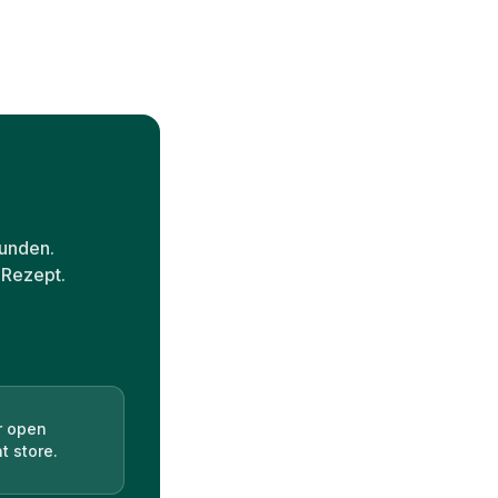
kunden.
 Rezept.
r open
t store.