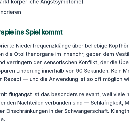
tärkt körperliche Angstsymptome)
gnorieren
apie ins Spiel kommt
ibrierte Niederfrequenzklänge über beliebige Kopfhör
en die Otolithenorgane im Innenohr, geben dem Vest
nd verringern den sensorischen Konflikt, der die Übel
spüren Linderung innerhalb von 90 Sekunden. Kein M
ein Rezept — und die Anwendung ist so oft möglich wi
it flugangst ist das besonders relevant, weil viele
erenden Nachteilen verbunden sind — Schläfrigkeit, 
der Einschränkungen in der Schwangerschaft. Klangt
me.