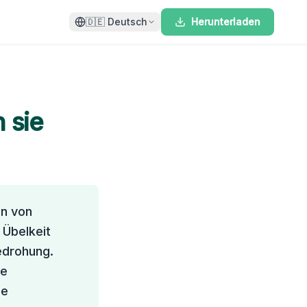
🇩🇪
Deutsch
Herunterladen
 sie
en von
 Übelkeit
edrohung.
ie
he