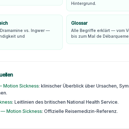
Hintergrund.
eich
Glossar
. Dramamine vs. Ingwer —
Alle Begriffe erklärt — vom 
digkeit und
bis zum Mal de Débarqueme
uellen
— Motion Sickness
:
klinischer Überblick über Ursachen, Sy
en.
kness
:
Leitlinien des britischen National Health Service.
 — Motion Sickness
:
Offizielle Reisemedizin-Referenz.