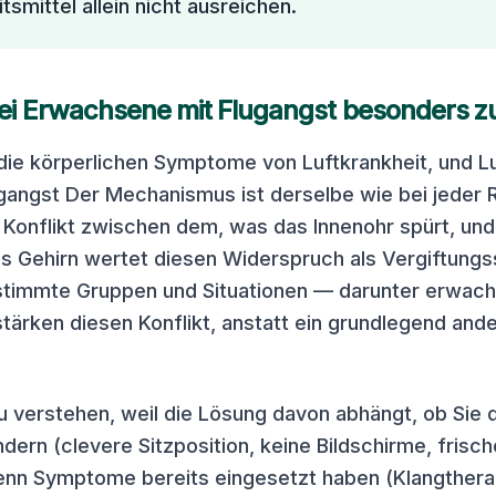
tsmittel allein nicht ausreichen.
i Erwachsene mit Flugangst besonders zut
die körperlichen Symptome von Luftkrankheit, und Lu
ugangst Der Mechanismus ist derselbe wie bei jeder 
 Konflikt zwischen dem, was das Innenohr spürt, un
 Gehirn wertet diesen Widerspruch als Vergiftungss
estimmte Gruppen und Situationen — darunter erwac
tärken diesen Konflikt, anstatt ein grundlegend and
zu verstehen, weil die Lösung davon abhängt, ob Sie 
dern (clevere Sitzposition, keine Bildschirme, frisch
enn Symptome bereits eingesetzt haben (Klangtherap