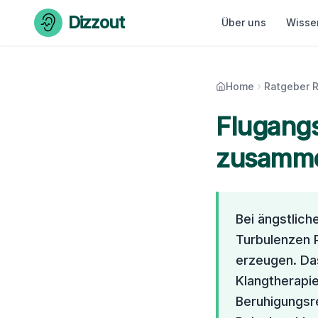
Skip to content
Dizzout
Über uns
Wisse
Home
Ratgeber R
Flugangs
zusamme
Bei ängstlich
Turbulenzen 
erzeugen. Das
Klangtherapie
Beruhigungsr