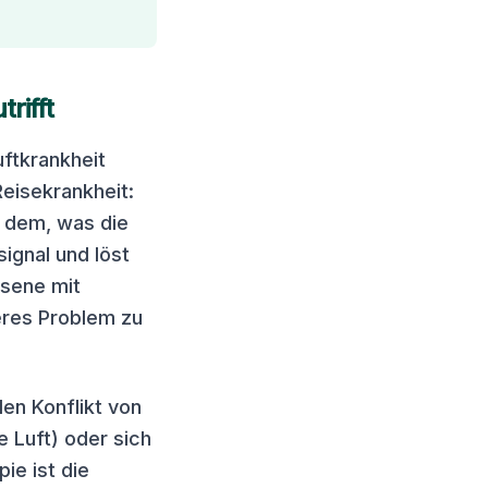
rifft
ftkrankheit
Reisekrankheit:
d dem, was die
ignal und löst
hsene mit
eres Problem zu
den Konflikt von
e Luft) oder sich
ie ist die