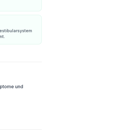
Vestibularsystem
nt.
mptome und