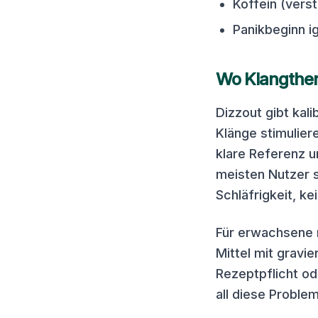
Koffein (vers
Panikbeginn i
Wo Klangther
Dizzout gibt kal
Klänge stimulier
klare Referenz u
meisten Nutzer 
Schläfrigkeit, k
Für erwachsene m
Mittel mit gravi
Rezeptpflicht o
all diese Proble