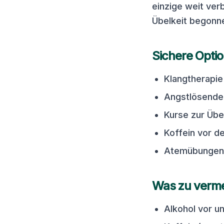
einzige weit ver
Übelkeit begonne
Sichere Opti
Klangtherapie
Angstlösende
Kurse zur Übe
Koffein vor d
Atemübungen
Was zu verme
Alkohol vor u