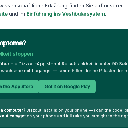
 wissenschaftliche Erklärung finden Sie auf unserer
ite
und im
Einführung ins Vestibularsystem
.
mptome?
elkeit stoppen
über die Dizzout-App stoppt Reisekrankheit in unter 90 Se
rwachsene mit flugangst — keine Pillen, keine Pflaster, kein
 the App Store
Get it on Google Play
 a computer?
Dizzout installs on your phone — scan the code, o
zout.com/get
on your phone and it'll take you straight to the righ