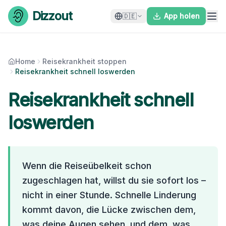
Skip to content
Dizzout
🇩🇪
App holen
Home
Reisekrankheit stoppen
Reisekrankheit schnell loswerden
Reisekrankheit schnell
loswerden
Wenn die Reiseübelkeit schon
zugeschlagen hat, willst du sie sofort los –
nicht in einer Stunde. Schnelle Linderung
kommt davon, die Lücke zwischen dem,
was deine Augen sehen, und dem, was