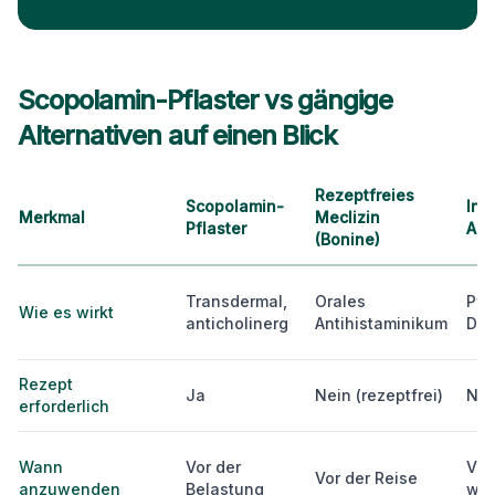
Scopolamin-Pflaster vs gängige
Alternativen auf einen Blick
Rezeptfreies
Scopolamin-
Ing
Merkmal
Meclizin
Pflaster
Arm
(Bonine)
Transdermal,
Orales
Pfl
Wie es wirkt
anticholinerg
Antihistaminikum
Dru
Rezept
Ja
Nein (rezeptfrei)
Nei
erforderlich
Wann
Vor der
Vor
Vor der Reise
anzuwenden
Belastung
wä