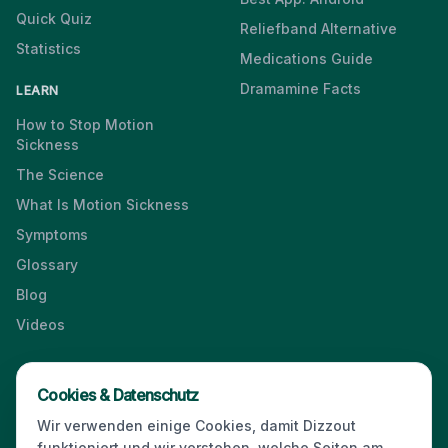
Quick Quiz
Reliefband Alternative
Statistics
Medications Guide
Dramamine Facts
LEARN
How to Stop Motion
Sickness
The Science
What Is Motion Sickness
Symptoms
Glossary
Blog
Videos
Cookies & Datenschutz
Press & Media Kit
·
Contact
·
Privacy
·
Partners
·
For Business
·
Wir verwenden einige Cookies, damit Dizzout
Site Index
funktioniert und wir verstehen, welche Seiten am