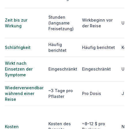
Stunden
Zeit bis zur
Wirkbeginn vor
(langsame
Unt
Wirkung
der Reise
Freisetzung)
Häufig
Schläfrigkeit
Häufig berichtet
Kei
berichtet
Wirkt nach
Einsetzen der
Eingeschränkt
Eingeschränkt
Unt
Symptome
Wiederverwendbar
~3 Tage pro
während einer
Pro Dosis
Ja
Pflaster
Reise
Kosten des
~8–12 $ pro
Kosten
Nie