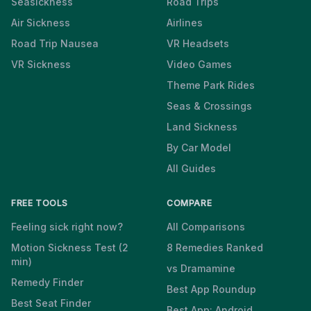
Seasickness
Road Trips
Air Sickness
Airlines
Road Trip Nausea
VR Headsets
VR Sickness
Video Games
Theme Park Rides
Seas & Crossings
Land Sickness
By Car Model
All Guides
FREE TOOLS
COMPARE
Feeling sick right now?
All Comparisons
Motion Sickness Test (2
8 Remedies Ranked
min)
vs Dramamine
Remedy Finder
Best App Roundup
Best Seat Finder
Best App: Android