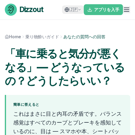
Skip to content
Dizzout
🇯🇵
アプリを入手
Home
乗り物酔いガイド
あなたの質問への回答
「車に乗ると気分が悪く
なる」— どうなっている
の？どうしたらいい？
簡単に答えると
これはまさに目と内耳の矛盾です。バランス
感覚はすべてのカーブとブレーキを感知して
いるのに、目は — スマホや本、シートバッ