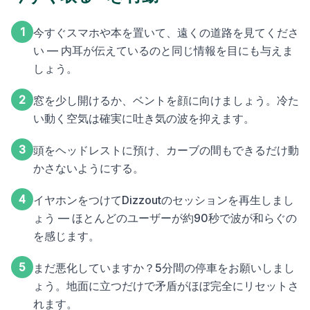
1
今すぐスマホや本を置いて、遠くの道路を見てくださ
い — 内耳が伝えているのと同じ情報を目にも与えま
しょう。
2
窓を少し開けるか、ベントを顔に向けましょう。冷た
い動く空気は確実に吐き気の波を抑えます。
3
頭をヘッドレストに預け、カーブの間もできるだけ動
かさないようにする。
4
イヤホンをつけてDizzoutのセッションを再生しまし
ょう — ほとんどのユーザーが約90秒で波が和らぐの
を感じます。
5
まだ悪化していますか？5分間の停車をお願いしまし
ょう。地面に立つだけで矛盾がほぼ完全にリセットさ
れます。