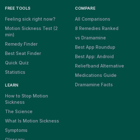
FREE TOOLS
COMPARE
Feeling sick right now?
All Comparisons
Motion Sickness Test (2
8 Remedies Ranked
min)
vs Dramamine
Remedy Finder
Best App Roundup
Best Seat Finder
Best App: Android
Quick Quiz
Reliefband Alternative
Statistics
Medications Guide
Dramamine Facts
LEARN
How to Stop Motion
Sickness
The Science
What Is Motion Sickness
Symptoms
Glossary