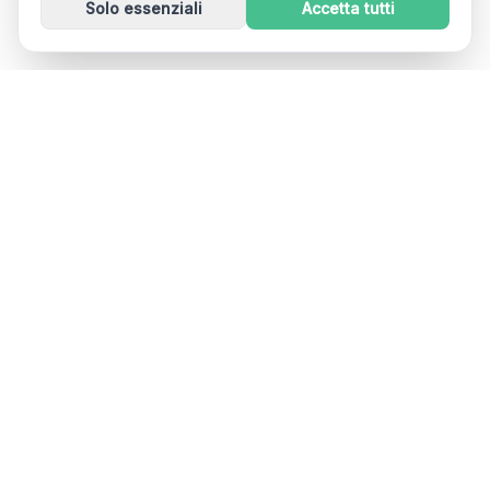
Solo essenziali
Accetta tutti
Dizzout
Drug-free motion sickness relief in 90 seconds. Works
in cars, planes, boats, and VR. Used in 30+ countries.
Free on iOS and Android. A product of Kinda Smart Inc.
App Store
Google Play
BY SYMPTOM
BY TRAVEL TYPE