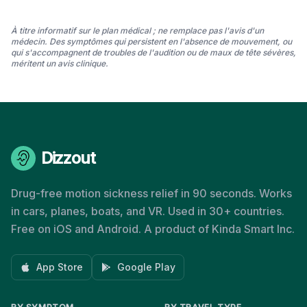
À titre informatif sur le plan médical ; ne remplace pas l'avis d'un
médecin. Des symptômes qui persistent en l'absence de mouvement, ou
qui s'accompagnent de troubles de l'audition ou de maux de tête sévères,
méritent un avis clinique.
Dizzout
Drug-free motion sickness relief in 90 seconds. Works
in cars, planes, boats, and VR. Used in 30+ countries.
Free on iOS and Android. A product of Kinda Smart Inc.
App Store
Google Play