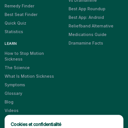
vs Dramamine
Remedy Finder
Best App Roundup
Best Seat Finder
Best App: Android
Quick Quiz
Reliefband Alternative
Statistics
Medications Guide
Dramamine Facts
LEARN
How to Stop Motion
Sickness
The Science
What Is Motion Sickness
Symptoms
Glossary
Blog
Videos
Cookies et confidentialité