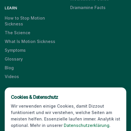
Dramamine Facts
LEARN
How to Stop Motion
Sickness
The Science
What Is Motion Sickness
Symptoms
Glossary
Blog
Videos
Cookies & Datenschutz
Press & Media Kit
·
Contact
·
Privacy
·
Partners
·
For Business
·
Wir verwenden einige Cookies, damit Dizzout
Site Index
funktioniert und wir verstehen, welche Seiten am
© 2026 Dizzout. All rights reserved.
meisten helfen. Essenzielle laufen immer. Analytik ist
optional. Mehr in unserer
Datenschutzerklärung
.
Kinda Smart Inc.
16192 Coastal Highway
,
Lewes
,
Delaware
19958
,
USA