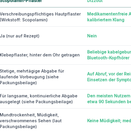
Scopolamin-Pflaster
Dizzout
Verschreibungspflichtiges Hautpflaster
Medikamentenfreie A
(Wirkstoff: Scopolamin)
kalibriertem Klang
Ja (nur auf Rezept)
Nein
Beliebige kabelgebu
Klebepflaster, hinter dem Ohr getragen
Bluetooth-Kopfhörer
Stetige, mehrtägige Abgabe für
Auf Abruf, vor der Re
laufende Vorbeugung (siehe
Einsetzen der Sympt
Packungsbeilage)
Für langsame, kontinuierliche Abgabe
Den meisten Nutzern
ausgelegt (siehe Packungsbeilage)
etwa 90 Sekunden b
Mundtrockenheit, Müdigkeit,
verschwommenes Sehen (laut
Keine Müdigkeit; me
Packungsbeilage)