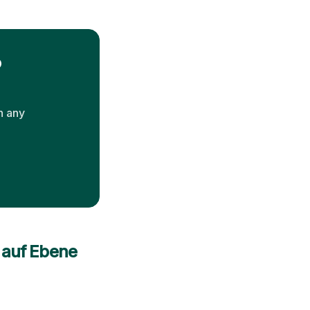
o
n any
h auf Ebene