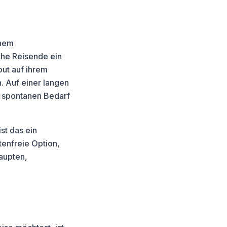
inem
che Reisende ein
ut auf ihrem
 Auf einer langen
n spontanen Bedarf
st das ein
tenfreie Option,
aupten,