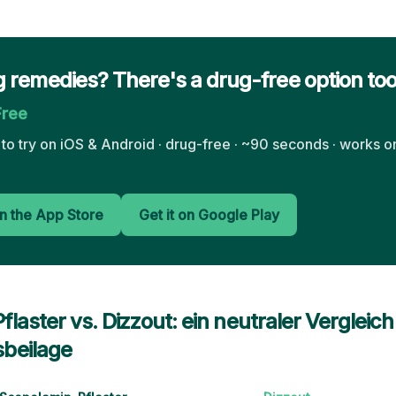
 remedies? There's a drug-free option to
Free
e to try on iOS & Android · drug-free · ~90 seconds · works o
n the App Store
Get it on Google Play
laster vs. Dizzout: ein neutraler Vergleic
beilage