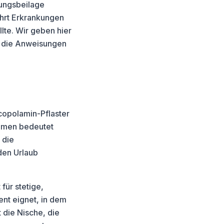
ungsbeilage
führt Erkrankungen
lte. Wir geben hier
d die Anweisungen
copolamin-Pflaster
ommen bedeutet
 die
den Urlaub
für stetige,
nt eignet, in dem
 die Nische, die