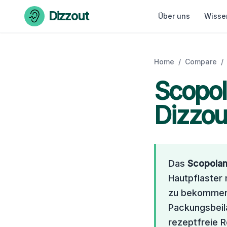
Skip to content
Dizzout
Über uns
Wisse
Home
/
Compare
/
Scopol
Dizzout
Das
Scopolam
Hautpflaster 
zu bekommen,
Packungsbeil
rezeptfreie R