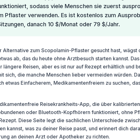
nktioniert, sodass viele Menschen sie zuerst auspr
m Pflaster verwenden. Es ist kostenlos zum Ausprob
Sitzungen, danach 10 $/Monat oder 79 $/Jahr.
 Alternative zum Scopolamin-Pflaster gesucht hast, wägst 
twas ab, das du heute ohne Arztbesuch starten kannst. Das P
 längere Reisen, aber es ist nur auf Rezept erhältlich und b
 sich, die manche Menschen lieber vermeiden würden. Das 
ch etwas Einfacherem, Medikamentenfreiem zu suchen, das
.
edikamentenfreie Reisekrankheits-App, die über kalibrierten
bundenen oder Bluetooth-Kopfhörern funktioniert, ohne Pfl
Rezept. Diese Seite legt die sachlichen Unterschiede zwisc
n kannst, was zu deiner Reise passt, und erinnert dich dara
ung an deinen Arzt oder Apotheker zu richten.