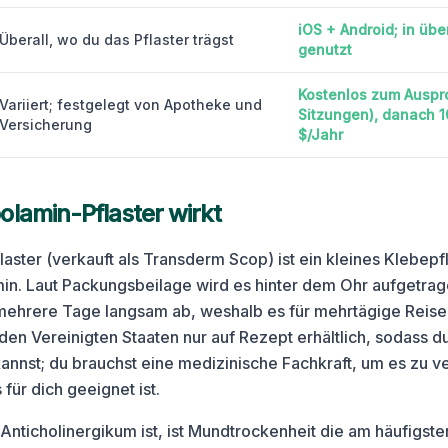
iOS + Android; in üb
Überall, wo du das Pflaster trägst
genutzt
Kostenlos zum Auspr
Variiert; festgelegt von Apotheke und
Sitzungen), danach 1
Versicherung
$/Jahr
lamin-Pflaster wirkt
aster (verkauft als Transderm Scop) ist ein kleines Klebepf
in. Laut Packungsbeilage wird es hinter dem Ohr aufgetrag
ehrere Tage langsam ab, weshalb es für mehrtägige Reise
in den Vereinigten Staaten nur auf Rezept erhältlich, sodass d
kannst; du brauchst eine medizinische Fachkraft, um es zu v
 für dich geeignet ist.
Anticholinergikum ist, ist Mundtrockenheit die am häufigste