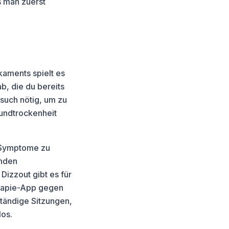
s man zuerst
kaments spielt es
b, die du bereits
esuch nötig, um zu
Mundtrockenheit
r Symptome zu
unden
izzout gibt es für
erapie-App gegen
ständige Sitzungen,
los.