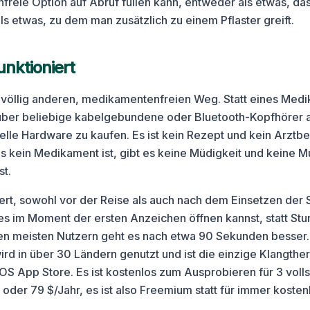
reie Option auf Abruf füllen kann, entweder als etwas, da
ls etwas, zu dem man zusätzlich zu einem Pflaster greift.
unktioniert
 völlig anderen, medikamentenfreien Weg. Statt eines Medi
 über beliebige kabelgebundene oder Bluetooth-Kopfhörer a
ielle Hardware zu kaufen. Es ist kein Rezept und kein Arztb
s kein Medikament ist, gibt es keine Müdigkeit und keine 
st.
piert, sowohl vor der Reise als auch nach dem Einsetzen de
es im Moment der ersten Anzeichen öffnen kannst, statt St
n meisten Nutzern geht es nach etwa 90 Sekunden besser. D
ird in über 30 Ländern genutzt und ist die einzige Klangth
iOS App Store. Es ist kostenlos zum Ausprobieren für 3 voll
oder 79 $/Jahr, es ist also Freemium statt für immer kosten