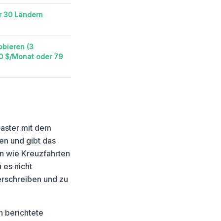
er 30 Ländern
obieren (3
0 $/Monat oder 79
laster mit dem
en und gibt das
n wie Kreuzfahrten
u es nicht
erschreiben und zu
n berichtete