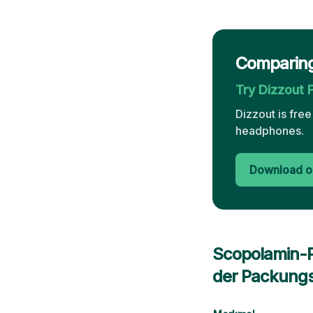
Comparing
Try Dizzout 
Dizzout is fre
headphones.
Download o
Scopolamin-Pf
der Packungs