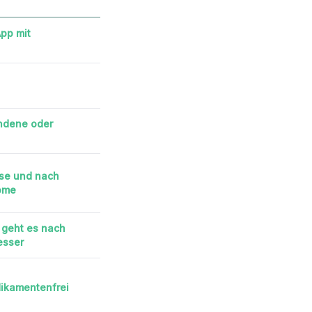
pp mit
ndene oder
ise und nach
ome
 geht es nach
esser
dikamentenfrei