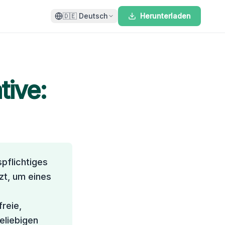
🇩🇪
Deutsch
Herunterladen
tive:
pflichtiges
zt, um eines
reie,
eliebigen