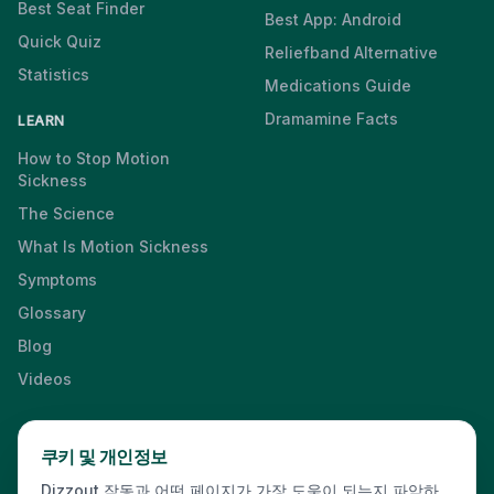
Best Seat Finder
Best App: Android
Quick Quiz
Reliefband Alternative
Statistics
Medications Guide
Dramamine Facts
LEARN
How to Stop Motion
Sickness
The Science
What Is Motion Sickness
Symptoms
Glossary
Blog
Videos
쿠키 및 개인정보
Press & Media Kit
·
Contact
·
Privacy
·
Partners
·
For Business
·
Dizzout 작동과 어떤 페이지가 가장 도움이 되는지 파악하