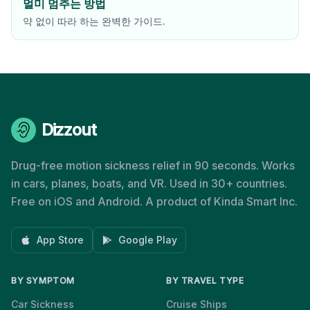
멀미 멈추는 방법
약 없이 따라 하는 완벽한 가이드.
Dizzout
Drug-free motion sickness relief in 90 seconds. Works
in cars, planes, boats, and VR. Used in 30+ countries.
Free on iOS and Android. A product of Kinda Smart Inc.
App Store
Google Play
BY SYMPTOM
BY TRAVEL TYPE
Car Sickness
Cruise Ships