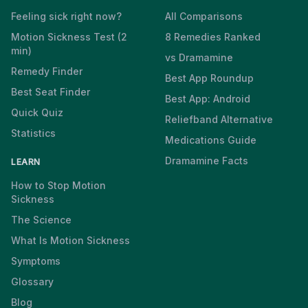
Feeling sick right now?
All Comparisons
Motion Sickness Test (2
8 Remedies Ranked
min)
vs Dramamine
Remedy Finder
Best App Roundup
Best Seat Finder
Best App: Android
Quick Quiz
Reliefband Alternative
Statistics
Medications Guide
Dramamine Facts
LEARN
How to Stop Motion
Sickness
The Science
What Is Motion Sickness
Symptoms
Glossary
Blog