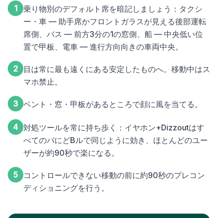
1
乗り物別のデフォルト席を暗記しましょう：タクシ
ー・車 — 助手席かフロントガラスが見える後部運転
席側、バス — 前方3分の1の窓側、船 — 中央低い位
置で甲板、電車 — 進行方向向きの車両中央。
2
目は常に最も遠くにある安定したものへ。移動中はス
マホ禁止。
3
ベント・窓・甲板があるところで顔に風を当てる。
4
対処ツールを常に持ち歩く：イヤホン+Dizzoutはす
べてのバにどBルで同じように効き、ほとんどのユー
ザーが約90秒で楽になる。
5
コントロールできない移動の前に約90秒のプレコン
ディショニングを行う。