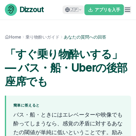
Skip to content
Dizzout
🇯🇵
アプリを入手
Home
乗り物酔いガイド
あなたの質問への回答
「すぐ乗り物酔いする」
— バス・船・Uberの後部
座席でも
簡単に答えると
バス・船・ときにはエレベーターや映像でも
酔ってしまうなら、感覚の矛盾に対するあな
たの閾値が単純に低いということです。励み