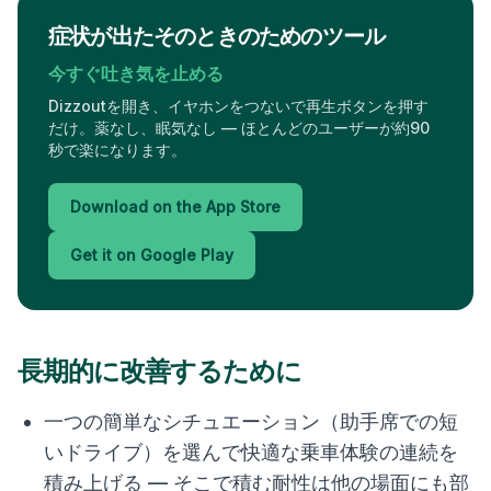
症状が出たそのときのためのツール
今すぐ吐き気を止める
Dizzoutを開き、イヤホンをつないで再生ボタンを押す
だけ。薬なし、眠気なし — ほとんどのユーザーが約90
秒で楽になります。
Download on the App Store
Get it on Google Play
長期的に改善するために
一つの簡単なシチュエーション（助手席での短
いドライブ）を選んで快適な乗車体験の連続を
積み上げる — そこで積む耐性は他の場面にも部