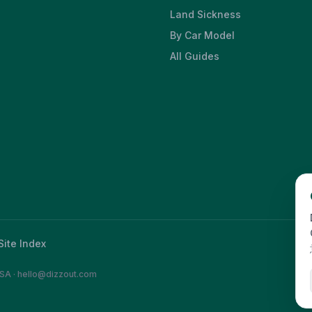
Land Sickness
By Car Model
All Guides
Site Index
SA
·
hello@dizzout.com