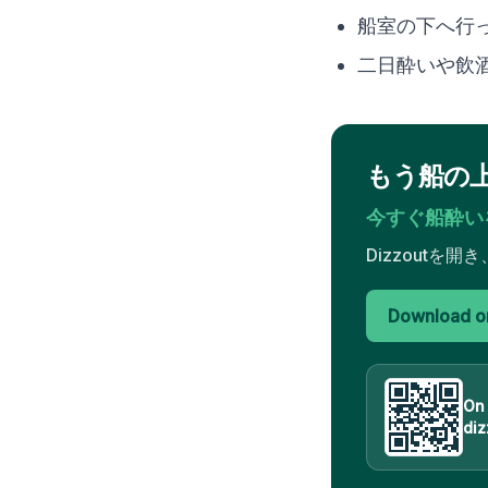
船室の下へ行
二日酔いや飲
もう船の
今すぐ船酔い
Dizzout
Download on
On
diz