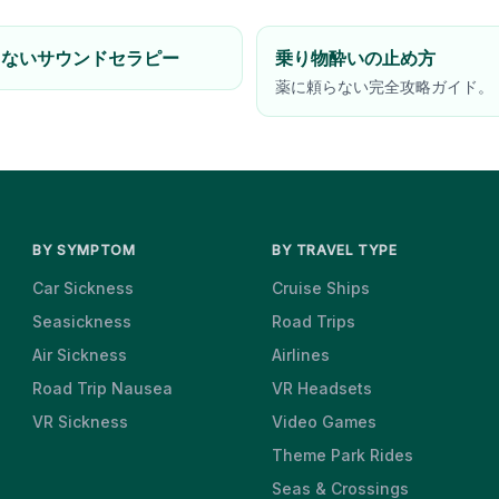
らないサウンドセラピー
乗り物酔いの止め方
薬に頼らない完全攻略ガイド。
BY SYMPTOM
BY TRAVEL TYPE
Car Sickness
Cruise Ships
Seasickness
Road Trips
Air Sickness
Airlines
Road Trip Nausea
VR Headsets
VR Sickness
Video Games
Theme Park Rides
Seas & Crossings