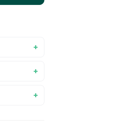
+
+
+