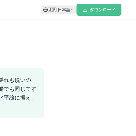
🇯🇵
日本語
ダウンロード
揺れも鋭いの
船でも同じです
水平線に据え、