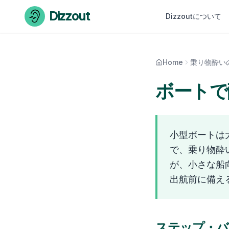
Skip to content
Dizzout
Dizzoutについて
Home
乗り物酔い
ボートで
小型ボートは
で、乗り物酔
が、小さな船
出航前に備え
ステップ・バ