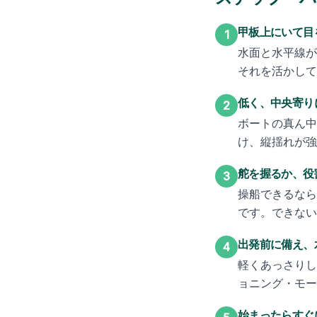
甲板上にいて目
1
水面と水平線が
それを活かして
低く、中央寄り
2
ボートの真ん中
け、縦揺れが強
舵を握るか、役
3
操船できるなら
です。できない
出発前に備え、
4
軽くあっさりし
ョニング・モー
始まったらすぐ