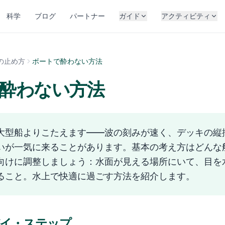
科学
ブログ
パートナー
ガイド
アクティビティ
の止め方
ボートで酔わない方法
酔わない方法
大型船よりこたえます——波の刻みが速く、デッキの縦
いが一気に来ることがあります。基本の考え方はどんな
向けに調整しましょう：水面が見える場所にいて、目を
ること。水上で快適に過ごす方法を紹介します。
イ・ステップ