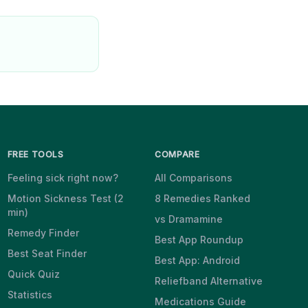
FREE TOOLS
COMPARE
Feeling sick right now?
All Comparisons
Motion Sickness Test (2
8 Remedies Ranked
min)
vs Dramamine
Remedy Finder
Best App Roundup
Best Seat Finder
Best App: Android
Quick Quiz
Reliefband Alternative
Statistics
Medications Guide