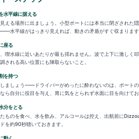
を水平線に据える
見える場所に出ましょう。小型ボートには本当に閉ざされた隠
——水平線がはっきり見えれば、動きの矛盾がすぐ収まります
に座る
、喫水線に近いあたりが最も揺れません。波で上下に激しく叩
調される高い位置にも陣取らないこと。
割を持つ
しましょう——ドライバーがめったに酔わないのは、ボートの
なら自分に役目を与え、胃に気をとられず水面に目を向けてお
水分をとる
たものを食べ、水を飲み、アルコールは控え、出航前にDizzo
ドを約90秒聴いておきます。
に動く