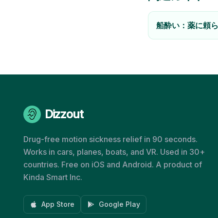
船酔い：薬に頼
Dizzout
Drug-free motion sickness relief in 90 seconds.
Works in cars, planes, boats, and VR. Used in 30+
countries. Free on iOS and Android. A product of
Kinda Smart Inc.
App Store
Google Play